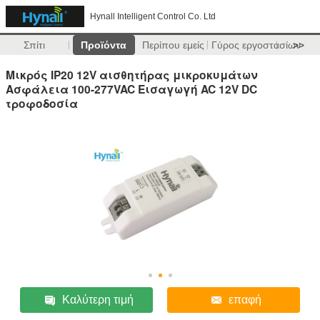
Hynall Intelligent Control Co. Ltd
Σπίτι
Προϊόντα
Περίπου εμείς
Γύρος εργοστασίων
>>
Μικρός IP20 12V αισθητήρας μικροκυμάτων
Ασφάλεια 100-277VAC Εισαγωγή AC 12V DC
τροφοδοσία
Καλύτερη τιμή
επαφή