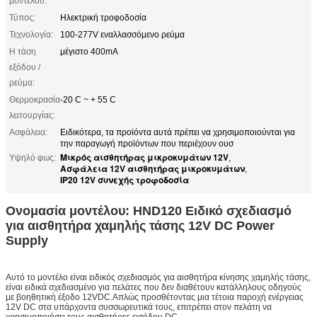
μοντέλου:
Τύπος:
Ηλεκτρική τροφοδοσία
Τεχνολογία:
100-277V εναλλασσόμενο ρεύμα
Η τάση
μέγιστο 400mA
εξόδου /
ρεύμα:
Θερμοκρασία
-20 C ~ + 55 C
λειτουργίας:
Ασφάλεια:
Ειδικότερα, τα προϊόντα αυτά πρέπει να χρησιμοποιούνται για
την παραγωγή προϊόντων που περιέχουν ουσ
Μικρός αισθητήρας μικροκυμάτων 12V
Υψηλό φως:
,
Ασφάλεια 12V αισθητήρας μικροκυμάτων
,
IP20 12V συνεχής τροφοδοσία
Ονομασία μοντέλου: HND120 Ειδικό σχεδιασμό
για αισθητήρα χαμηλής τάσης 12V DC Power
Supply
Αυτό το μοντέλο είναι ειδικός σχεδιασμός για αισθητήρα κίνησης χαμηλής τάσης,
είναι ειδικά σχεδιασμένο για πελάτες που δεν διαθέτουν κατάλληλους οδηγούς
με βοηθητική έξοδο 12VDC.Απλώς προσθέτοντας μια τέτοια παροχή ενέργειας
12V DC στα υπάρχοντα συσσωρευτικά τους, επιτρέπει στον πελάτη να
χρησιμοποιήσει τους αισθητήρες εισόδου DC