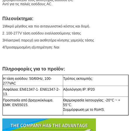
Αντί για τις παλιές εισόδους AC.
Πλεονέκτημα:
1Μικρό μέγεθος και πιο ανταγωνιστικό κόστος και δομή.
2. 100-277V τάση εισόδου εναλλασσόμενης τάσης
3Ηλεκτρική παροχή για αισθητήρα κίνησης χαμηλής τάσης
4Προσαρμοσμένη εξυπηρέτηση: Ναι
Πληροφορίες για το προϊόν:
Η τάση εισόδου: 50/60Hz, 100-
Τρόπος εκπομπής:
277VAC
Ασφάλεια: EN61347-1· EN61347-2-
Αξιολόγηση IP: IP20
13.
Προστασία από βραχυκύκλωμα.
Θερμοκρασία λειτουργίας: -20°C ~ +
ΕΜΚ: EN55015.
55°C.
Συμμόρφωση με το RoHS.