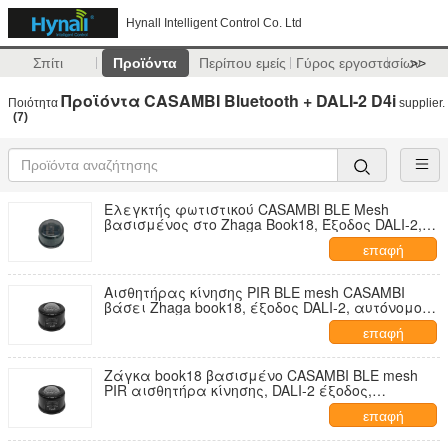
Hynall Intelligent Control Co. Ltd
Σπίτι
Προϊόντα
Περίπου εμείς
Γύρος εργοστασίων
>>
Προϊόντα CASAMBI Bluetooth + DALI-2 D4i
Ποιότητα
supplier.
(7)
Ελεγκτής φωτιστικού CASAMBI BLE Mesh
βασισμένος στο Zhaga Book18, Έξοδος DALI-2,
Αυτόνομος "ελεγκτής εφαρμογής"
επαφή
Αισθητήρας κίνησης PIR BLE mesh CASAMBI
βάσει Zhaga book18, έξοδος DALI-2, αυτόνομος
"ελεγκτής εφαρμογών", εμβέλεια ανίχνευσης
επαφή
highbay, με λειτουργία Daylight Harvest
Ζάγκα book18 βασισμένο CASAMBI BLE mesh
PIR αισθητήρα κίνησης, DALI-2 έξοδος,
αυτοτελής "επεξεργαστής εφαρμογής",
επαφή
αυτοτελής DALI-2 τροφοδοσία ηλεκτρικής
ενέργειας λεωφορείου, highbay εύρος, με τη