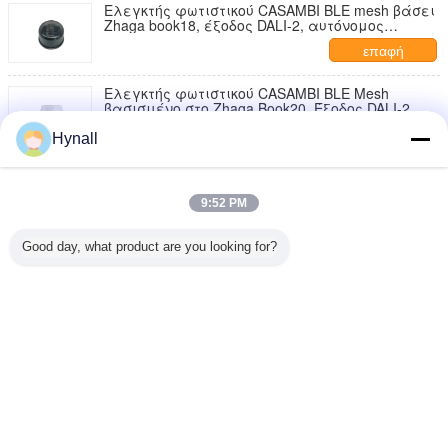
λειτουργία συγκομιδής της ημέρας
Ελεγκτής φωτιστικού CASAMBI BLE mesh βάσει
Zhaga book18, έξοδος DALI-2, αυτόνομος
«ελεγκτής εφαρμογών», αυτόνομη παροχή
επαφή
ρεύματος διαύλου DALI-2
Ελεγκτής φωτιστικού CASAMBI BLE Mesh
βασισμένο στο Zhaga Book20, Έξοδος DALI-2
επαφή
Hynall
Αισθητήρας κίνησης CASAMBI BLE mesh PIR,
DALI-2, με βελτιωμένη ανίχνευση υψηλής
ακτίνας έως και 17m
9:52 PM
επαφή
Good day, what product are you looking for?
Αισθητήρας κίνησης PIR BLE mesh CASAMBI
βασισμένος στο Zhaga book20, έξοδος DALI-2
επαφή
Γλώσσα αλλαγής
Greek