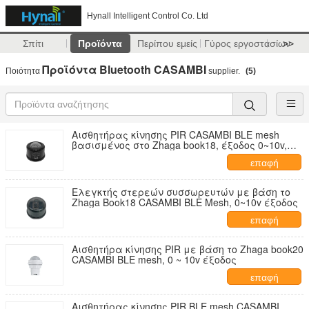
Hynall Intelligent Control Co. Ltd
Σπίτι
Προϊόντα
Περίπου εμείς
Γύρος εργοστασίων
>>
Προϊόντα Bluetooth CASAMBI
Ποιότητα
supplier.
(5)
Αισθητήρας κίνησης PIR CASAMBI BLE mesh
βασισμένος στο Zhaga book18, έξοδος 0~10v,
εμβέλεια ανίχνευσης highbay, με λειτουργία
επαφή
Daylight Harvest
Ελεγκτής στερεών συσσωρευτών με βάση το
Zhaga Book18 CASAMBI BLE Mesh, 0~10v έξοδος
επαφή
Αισθητήρα κίνησης PIR με βάση το Zhaga book20
CASAMBI BLE mesh, 0 ~ 10v έξοδος
επαφή
Αισθητήρας κίνησης PIR BLE mesh CASAMBI