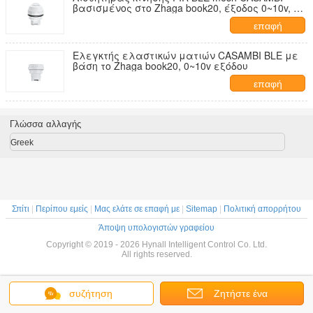
βασισμένος στο Zhaga book20, έξοδος 0~10v, με
βελτιωμένη ανίχνευση highbay έως μέγιστο
επαφή
17m
Ελεγκτής ελαστικών ματιών CASAMBI BLE με
βάση το Zhaga book20, 0~10v εξόδου
επαφή
Γλώσσα αλλαγής
Greek
Σπίτι
|
Περίπου εμείς
|
Μας ελάτε σε επαφή με
|
Sitemap
|
Πολιτική απορρήτου
Άποψη υπολογιστών γραφείου
Copyright © 2019 - 2026 Hynall Intelligent Control Co. Ltd.
All rights reserved.
συζήτηση
Ζητήστε ένα