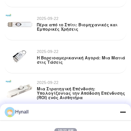
2025-09-22
Πέρα από το Σπίτι: Βιομηχανικές και
Εμπορικές Χρήσεις
2025-09-22
Η Βορειοαμερικανική Αγορά: Μια Ματιά
στις Τάσεις
2025-09-22
Μια Στρατηγική Επένδυση:
Υπολογίζοντας την Απόδοση Επένδυσης
(ROI) ενός Αισθητήρα
Hynall
2025-09-22
Η καρδιά του έξυπνου σπιτιού: Πώς οι
αισθητήρες οδηγούν την
αυτοματοποίηση
10:11 AM