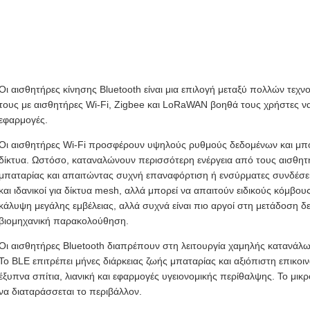
Οι αισθητήρες κίνησης Bluetooth είναι μια επιλογή μεταξύ πολλών τεχ
τους με αισθητήρες Wi-Fi, Zigbee και LoRaWAN βοηθά τους χρήστες να
εφαρμογές.
Οι αισθητήρες Wi-Fi προσφέρουν υψηλούς ρυθμούς δεδομένων και μ
δίκτυα. Ωστόσο, καταναλώνουν περισσότερη ενέργεια από τους αισθητήρ
μπαταρίας και απαιτώντας συχνή επαναφόρτιση ή ενσύρματες συνδέσει
και ιδανικοί για δίκτυα mesh, αλλά μπορεί να απαιτούν ειδικούς κόμ
κάλυψη μεγάλης εμβέλειας, αλλά συχνά είναι πιο αργοί στη μετάδοση δε
βιομηχανική παρακολούθηση.
Οι αισθητήρες Bluetooth διαπρέπουν στη λειτουργία χαμηλής κατανάλω
Το BLE επιτρέπει μήνες διάρκειας ζωής μπαταρίας και αξιόπιστη επικοι
έξυπνα σπίτια, λιανική και εφαρμογές υγειονομικής περίθαλψης. Το μικ
να διαταράσσεται το περιβάλλον.