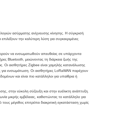
νολογιών ασύρματης ανίχνευσης κίνησης. Η σύγκρισή
 επιλέξουν την καλύτερη λύση για συγκεκριμένες
πορούν να ενσωματωθούν απευθείας σε υπάρχοντα
ες Bluetooth, μειώνοντας τη διάρκεια ζωής της
ς. Οι αισθητήρες Zigbee είναι χαμηλής κατανάλωσης
βους για ενσωμάτωση. Οι αισθητήρες LoRaWAN παρέχουν
δομένων και είναι πιο κατάλληλοι για υπαίθρια ή
σης, στην εύκολη σύζευξη και στην ευέλικτη ανάπτυξη.
νωνία μικρής εμβέλειας, καθιστώντας το κατάλληλο για
ρό τους μέγεθος επιτρέπει διακριτική εγκατάσταση χωρίς