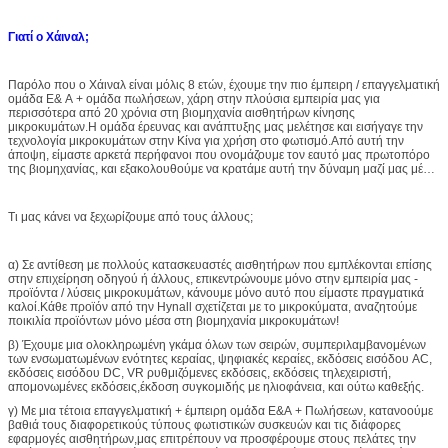
Γιατί ο Χάιναλ;
Παρόλο που ο Χάιναλ είναι μόλις 8 ετών, έχουμε την πιο έμπειρη / επαγγελματική
ομάδα Ε& Α + ομάδα πωλήσεων, χάρη στην πλούσια εμπειρία μας για
περισσότερα από 20 χρόνια στη βιομηχανία αισθητήρων κίνησης
μικροκυμάτων.Η ομάδα έρευνας και ανάπτυξης μας μελέτησε και εισήγαγε την
τεχνολογία μικροκυμάτων στην Κίνα για χρήση στο φωτισμό.Από αυτή την
άποψη, είμαστε αρκετά περήφανοι που ονομάζουμε τον εαυτό μας πρωτοπόρο
της βιομηχανίας, και εξακολουθούμε να κρατάμε αυτή την δύναμη μαζί μας μέχρι
σήμερα.
Τι μας κάνει να ξεχωρίζουμε από τους άλλους;
α) Σε αντίθεση με πολλούς κατασκευαστές αισθητήρων που εμπλέκονται επίσης
στην επιχείρηση οδηγού ή άλλους, επικεντρώνουμε μόνο στην εμπειρία μας -
προϊόντα / λύσεις μικροκυμάτων, κάνουμε μόνο αυτό που είμαστε πραγματικά
καλοί.Κάθε προϊόν από την Hynall σχετίζεται με το μικροκύματα, αναζητούμε
ποικιλία προϊόντων μόνο μέσα στη βιομηχανία μικροκυμάτων!
β) Έχουμε μια ολοκληρωμένη γκάμα όλων των σειρών, συμπεριλαμβανομένων
των ενσωματωμένων ενότητες κεραίας, ψηφιακές κεραίες, εκδόσεις εισόδου AC,
εκδόσεις εισόδου DC, VR ρυθμιζόμενες εκδόσεις, εκδόσεις τηλεχειριστή,
απομονωμένες εκδόσεις,έκδοση συγκομιδής με ηλιοφάνεια, και ούτω καθεξής.
γ) Με μια τέτοια επαγγελματική + έμπειρη ομάδα Ε&Α + Πωλήσεων, κατανοούμε
βαθιά τους διαφορετικούς τύπους φωτιστικών συσκευών και τις διάφορες
εφαρμογές αισθητήρων,μας επιτρέπουν να προσφέρουμε στους πελάτες την