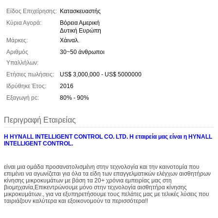
Είδος Επιχείρησης:
Κατασκευαστής
Κύρια Αγορά:
Βόρεια Αμερική
Δυτική Ευρώπη
Μάρκες:
Χάιναλ.
Αριθμός
30~50 άνθρωποι
Υπαλλήλων:
Ετήσιες πωλήσεις:
US$ 3,000,000 - US$ 5000000
Ιδρύθηκε Έτος:
2016
Εξαγωγή pc:
80% - 90%
Περιγραφή Εταιρείας
Η HYNALL INTELLIGENT CONTROL CO. LTD. Η εταιρεία μας είναι η HYNALL
INTELLIGENT CONTROL.
είναι μια ομάδα προσανατολισμένη στην τεχνολογία και την καινοτομία που
επιμένει να αγωνίζεται για όλα τα είδη των επαγγελματικών ελέγχων αισθητήρων
κίνησης μικροκυμάτων με βάση τα 20+ χρόνια εμπειρίας μας στη
βιομηχανία,Επικεντρώνουμε μόνο στην τεχνολογία αισθητήρα κίνησης
μικροκυμάτων., για να εξυπηρετήσουμε τους πελάτες μας με τελικές λύσεις που
ταιριάζουν καλύτερα και εξοικονομούν τα περισσότερα!!