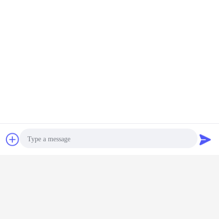
συζήτηση
Ζητήστε ένα
απόσπασμα
Photo
Γλώσσα αλλαγής
Video Call