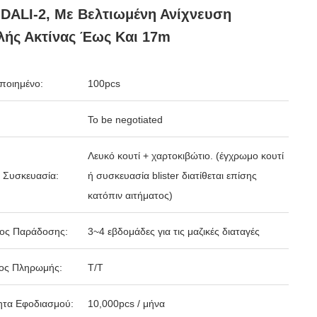
 DALI-2, Με Βελτιωμένη Ανίχνευση
ής Ακτίνας Έως Και 17m
ποιημένο:
100pcs
To be negotiated
Λευκό κουτί + χαρτοκιβώτιο. (έγχρωμο κουτί
 Συσκευασία:
ή συσκευασία blister διατίθεται επίσης
κατόπιν αιτήματος)
δος Παράδοσης:
3~4 εβδομάδες για τις μαζικές διαταγές
ος Πληρωμής:
T/T
ητα Εφοδιασμού:
10,000pcs / μήνα