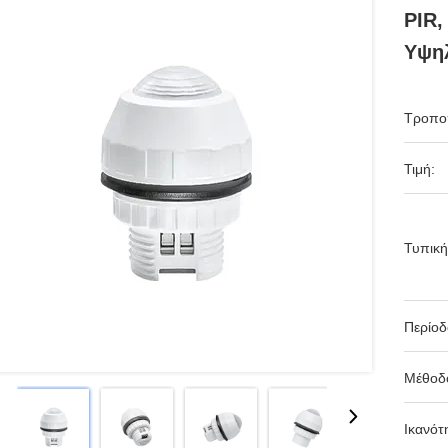
PIR,
Υψηλ
Τροπο
Τιμή:
Τυπική
Περίο
Μέθοδ
Ικανότ