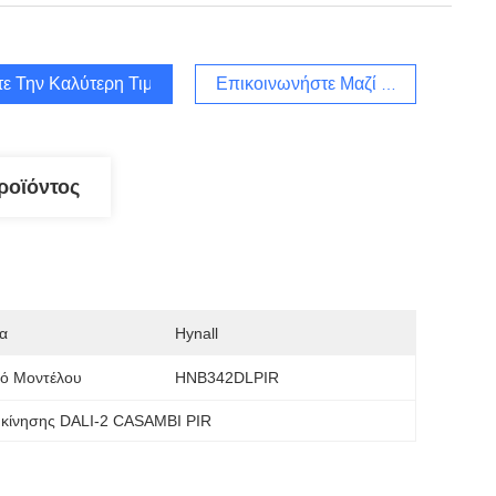
τε Την Καλύτερη Τιμή
Επικοινωνήστε Μαζί Μας
ροϊόντος
α
Hynall
μό Μοντέλου
HNB342DLPIR
 κίνησης DALI-2 CASAMBI PIR