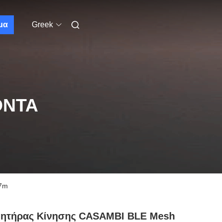
μα
Greek
ΌΝΤΑ
17m
θητήρας Κίνησης CASAMBI BLE Mesh