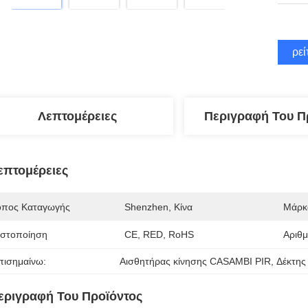
Βρεί
Λεπτομέρειες
Περιγραφή Του Π
επτομέρειες
όπος Καταγωγής
Shenzhen, Κίνα
Μάρκ
ιστοποίηση
CE, RED, RoHS
Αριθ
πισημαίνω:
Αισθητήρας κίνησης CASAMBI PIR
, 
Δέκτης
εριγραφή Του Προϊόντος