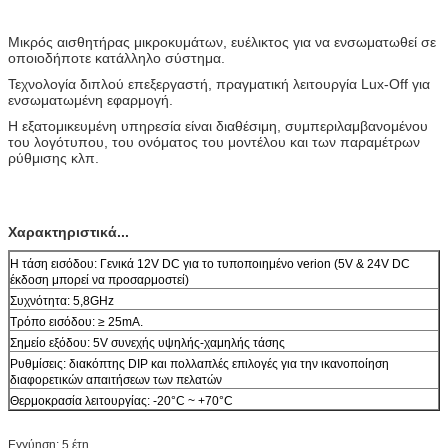
Μικρός αισθητήρας μικροκυμάτων, ευέλικτος για να ενσωματωθεί σε
οποιοδήποτε κατάλληλο σύστημα.
Τεχνολογία διπλού επεξεργαστή, πραγματική λειτουργία Lux-Off για
ενσωματωμένη εφαρμογή.
Η εξατομικευμένη υπηρεσία είναι διαθέσιμη, συμπεριλαμβανομένου
του λογότυπου, του ονόματος του μοντέλου και των παραμέτρων
ρύθμισης κλπ.
Χαρακτηριστικά...
Η τάση εισόδου: Γενικά 12V DC για το τυποποιημένο verion (5V & 24V DC
έκδοση μπορεί να προσαρμοστεί)
Συχνότητα: 5,8GHz
Τρόπο εισόδου: ≥ 25mA.
Σημείο εξόδου: 5V συνεχής υψηλής-χαμηλής τάσης
Ρυθμίσεις: διακόπτης DIP και πολλαπλές επιλογές για την ικανοποίηση
διαφορετικών απαιτήσεων των πελατών
Θερμοκρασία λειτουργίας: -20°C ~ +70°C
Εγγύηση: 5 έτη