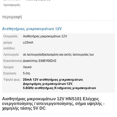
προσφοράς:
περιγραφή
Αισθητήρας μικροκυμάτων 12V
Ονομασία:
Αισθητήρας μικροκυμάτων 12V
ρεύμα
≥25mA
εισόδου:
Λειτουργία:
σε λειτουργία/ξεκλεισμένη και εκτός λειτουργίας lux
Εγκατάσταση:
Διακόπτης ΕΜΒΥΘΙΣΗΣ
Χρώμα:
Λευκό
Εγγύηση:
5 έτη
25mA 12V αισθητήρας μικροκυμάτων
Υψηλό φως:
,
Δορυφόρος μικροκυμάτων 12V
,
5.8GHz αισθητήρας Κινήματος μικροκυμάτων
Αισθητήρας μικροκυμάτων 12V HNS101 Ελέγχος
ενεργοποίησης / απενεργοποίησης, σήμα υψηλής -
χαμηλής τάσης 5V DC