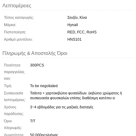
Λεπτομέρειες
Τόπος καταγωγής:
Σενζέν, Κίνα
Μάρκα:
Hynall
Πιστοποίηση:
RED, FCC, RoHS
Αριθμό μοντέλου:
HNS101
Πληρωμής & Αποστολής Όροι
Ποσότητα
300PCS
παραγγελίας
min:
Τιμή:
To be negotiated
Συσκευασία
Τσάντα + χαρτοκιβώτιο φυσαλίδων. (κιβώτιο χρώματος ή
συσκευασία φουσκαλών επίσης διαθέσιμη κατόπιν α
λεπτομέρειες:
Χρόνος
3~4 εβδομάδες για τις μαζικές διαταγές
παράδοσης:
Όροι
Τ/Τ
πληρωμής:
Δυνατότητα
50,000pcs/μήνας