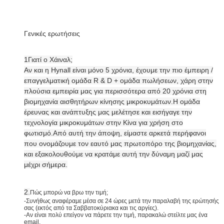
Γενικές ερωτήσεις
1Γιατί ο Χάιναλ;
Αν και η Hynall είναι μόνο 5 χρόνια, έχουμε την πιο έμπειρη /
επαγγελματική ομάδα R & D + ομάδα πωλήσεων, χάρη στην
πλούσια εμπειρία μας για περισσότερα από 20 χρόνια στη
βιομηχανία αισθητήρων κίνησης μικροκυμάτων.Η ομάδα
έρευνας και ανάπτυξης μας μελέτησε και εισήγαγε την
τεχνολογία μικροκυμάτων στην Κίνα για χρήση στο
φωτισμό.Από αυτή την άποψη, είμαστε αρκετά περήφανοι
που ονομάζουμε τον εαυτό μας πρωτοπόρο της βιομηχανίας,
και εξακολουθούμε να κρατάμε αυτή την δύναμη μαζί μας
μέχρι σήμερα.
2.
Πώς μπορώ να βρω την τιμή;
-Συνήθως αναφέραμε μέσα σε 24 ώρες μετά την παραλαβή της ερώτησής
σας (εκτός από τα Σαββατοκύριακα και τις αργίες).
-Αν είναι πολύ επείγον να πάρετε την τιμή, παρακαλώ στείλτε μας ένα
email.