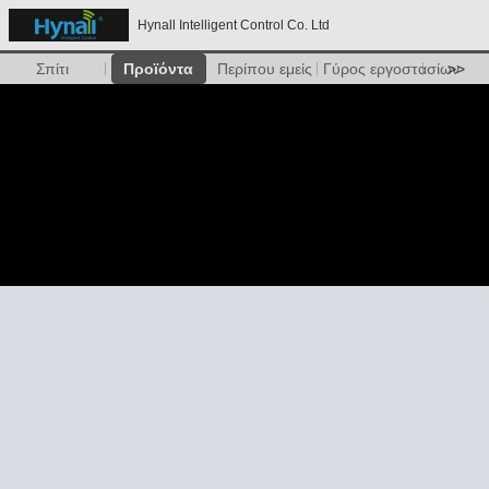
Hynall Intelligent Control Co. Ltd
Σπίτι
Προϊόντα
Περίπου εμείς
Γύρος εργοστασίων
>>