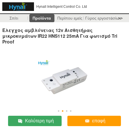
Hynall Intelligent Control Co. Ltd
Σπίτι
Προϊόντα
Περίπου εμείς
Γύρος εργοστασίων
>>
Έλεγχος αμβλύνειας 12v Αισθητήρας
μικροκυμάτων IR22 HNS112 25mA Για φωτισμό Tri
Proof
Καλύτερη τιμή
επαφή