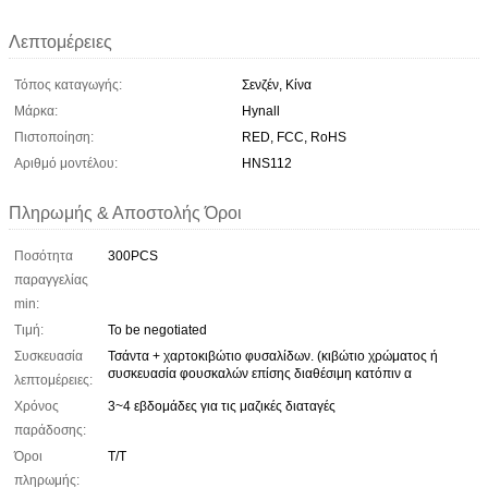
Λεπτομέρειες
Τόπος καταγωγής:
Σενζέν, Κίνα
Μάρκα:
Hynall
Πιστοποίηση:
RED, FCC, RoHS
Αριθμό μοντέλου:
HNS112
Πληρωμής & Αποστολής Όροι
Ποσότητα
300PCS
παραγγελίας
min:
Τιμή:
To be negotiated
Συσκευασία
Τσάντα + χαρτοκιβώτιο φυσαλίδων. (κιβώτιο χρώματος ή
συσκευασία φουσκαλών επίσης διαθέσιμη κατόπιν α
λεπτομέρειες:
Χρόνος
3~4 εβδομάδες για τις μαζικές διαταγές
παράδοσης:
Όροι
Τ/Τ
πληρωμής: