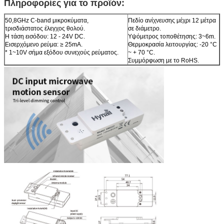
Πληροφορίες για το προϊόν:
50,8GHz C-band μικροκύματα,
Πεδίο ανίχνευσης μέχρι 12 μέτρα
τρισδιάστατος έλεγχος θολού.
σε διάμετρο.
Η τάση εισόδου: 12 - 24V DC.
Υψόμετρος τοποθέτησης: 3~6m.
Εισερχόμενο ρεύμα: ≥ 25mA.
Θερμοκρασία λειτουργίας: -20 °C
* 1~10V σήμα εξόδου συνεχούς ρεύματος.
~ + 70 °C.
Συμμόρφωση με το RoHS.