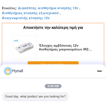
Διακόπτης αισθητήρα κίνησης 12v
Ετικέττες:
,
Αισθητήρας κίνησης εξωτερικού
,
Αναγνωριστής κίνησης 12v
Αποκτήστε την καλύτερη τιμή για
Έλεγχος αμβλύνειας 12v
Αισθητήρας μικροκυμάτων IR22
HNS112 25mA Για φωτισμό Tri
Proof
Να συνεχίσει
Hynall
Αισθητήρας μικροκυμάτων 12V
Περισσότεροι
3:49 AM
Good day, what product are you looking for?
κτικός
Ασύρματος RF
Ημέρα Συλλέκτης
Τριπέδου
Ασύρμ