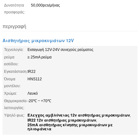
Δυνατότητα
50,000pcs/μήνας
προσφοράς:
περιγραφή
Αισθητήρας μικροκυμάτων 12V
Τεχνολογία:
Εισαγωγή 12V-24V συνεχούς ρεύματος
ρεύμα
≥ 25mA ρεύμα
εισόδου:
Εγκατάσταση:
IR22
Όνομα
HNS112
μοντέλου:
Χρώμα:
Λευκό
Θερμοκρασία
-20℃ ~ +70℃
λειτουργίας:
Έλεγχος αμβλύνειας 12v αισθητήρας μικροκυμάτων
Υψηλό φως:
,
IR22 12v αισθητήρας μικροκυμάτων
,
25mA αισθητήρας κίνησης μικροκυμάτων με
ηλιοφάνεια