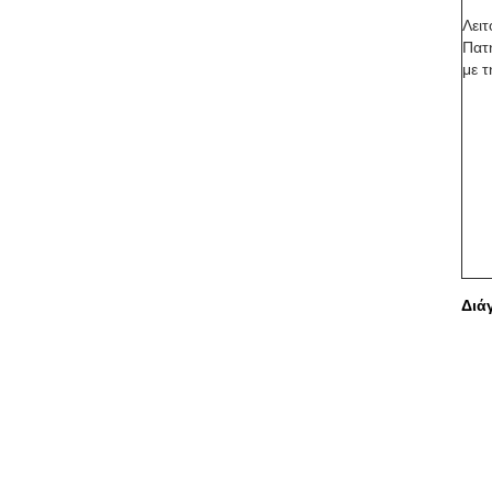
Λει
Πατή
με 
Διά