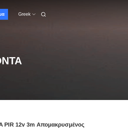
μα
Greek
ΌΝΤΑ
A PIR 12v 3m Απομακρυσμένος