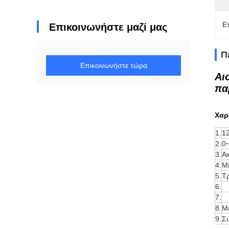
Ε
Επικοινωνήστε μαζί μας
Π
Επικοινωνήστε τώρα
Αι
πα
Χαρ
1.
1
2.
0
3.
Α
4.
Μέ
5.
Τ
6.
7.
8.
Μ
9.
Σ