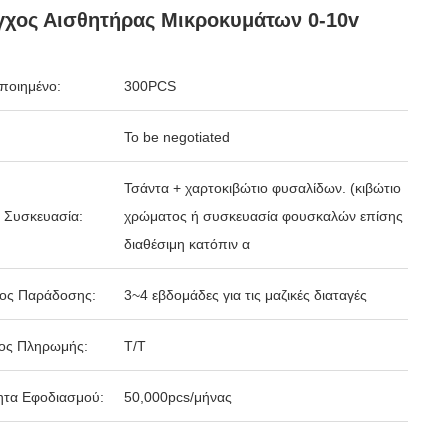
χος Αισθητήρας Μικροκυμάτων 0-10v
ποιημένο:
300PCS
To be negotiated
Τσάντα + χαρτοκιβώτιο φυσαλίδων. (κιβώτιο
 Συσκευασία:
χρώματος ή συσκευασία φουσκαλών επίσης
διαθέσιμη κατόπιν α
δος Παράδοσης:
3~4 εβδομάδες για τις μαζικές διαταγές
ος Πληρωμής:
Τ/Τ
ητα Εφοδιασμού:
50,000pcs/μήνας