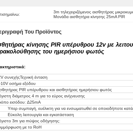
3m τηλεχειριζόμενος αισθητήρας μικροκυ
πισημαίνω:
Μονάδα αισθητήρα κίνησης 25mA PIR
εριγραφή Του Προϊόντος
σθητήρας κίνησης PIR υπέρυθρου 12v με λειτου
ρακολούθησης του ημερήσιου φωτός
ακτηριστικά:
2V συνεχής
Τεχνική ένταση
~10V o
σήμα εξόδου
ισθητήρας PIR υπέρυθρου και αισθητήρας ημερήσιου φωτός
γιστη διάμετρος 4 m για το εύρος ανίχνευσης
ρόπο εισόδου: ∆25mA
Υπερ συμπαγή, ευέλικτη για να ενσωματωθεί σε οποιοδήποτε κατά
Εύκολη λειτουργία και εγκατάσταση
έγιστο 3m για m
ύψος οδήγησης:
υμμόρφωση με το RoH