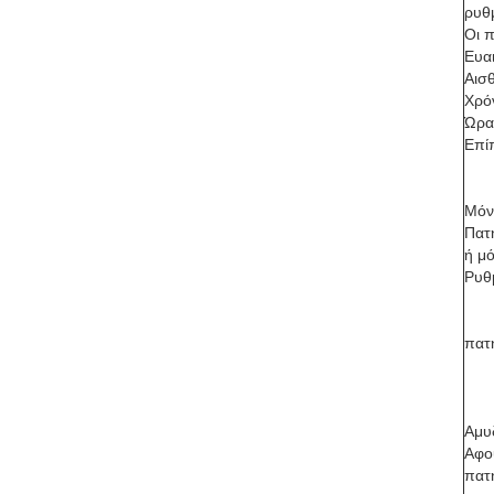
ρυθμ
Οι π
Ευα
Αισ
Χρό
Ώρα
Επί
Μόν
Πατή
ή μ
Ρυθ
πατή
Αμυ
Αφού
πατή