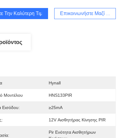
τε Την Καλύτερη Τιμή
Επικοινωνήστε Μαζί Μας
ροϊόντος
α
Hynall
μό Μοντέλου
HNS133PIR
 Εισόδου:
≥25mA
ς:
12V Αισθητήρας Κίνησης PIR
Pir Ενότητα Αισθητήρων 
ασία: