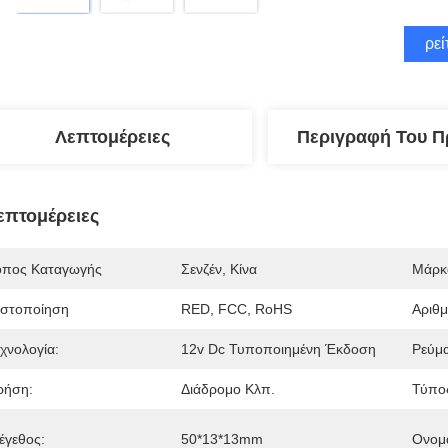
Βρεί
Λεπτομέρειες
Περιγραφή Του Π
επτομέρειες
όπος Καταγωγής
Σενζέν, Κίνα
Μάρκ
ιστοποίηση
RED, FCC, RoHS
Αριθ
εχνολογία:
12v Dc Τυποποιημένη Έκδοση
Ρεύμα
ρήση:
Διάδρομο Κλπ.
Τύπο
έγεθος:
50*13*13mm
Ονομ