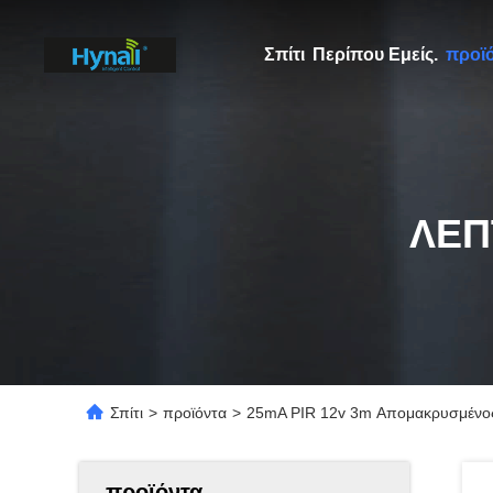
Σπίτι
Περίπου Εμείς.
προϊ
ΛΕΠ
Σπίτι
>
προϊόντα
>
25mA PIR 12v 3m Απομακρυσμένος 
προϊόντα