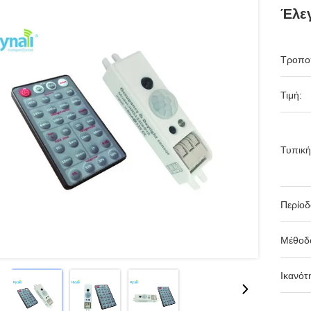
Έλεγ
Τροπο
Τιμή:
Τυπική
Περίο
Μέθοδ
Ικανότ