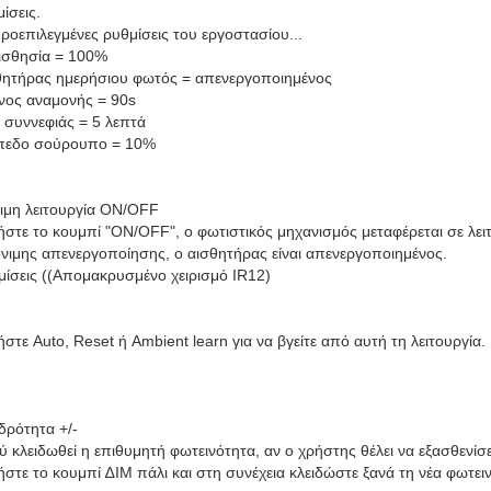
ίσεις.
ροεπιλεγμένες ρυθμίσεις του εργοστασίου...
ισθησία = 100%
θητήρας ημερήσιου φωτός = απενεργοποιημένος
νος αναμονής = 90s
 συννεφιάς = 5 λεπτά
πεδο σούρουπο = 10%
ιμη λειτουργία ON/OFF
στε το κουμπί "ON/OFF", ο φωτιστικός μηχανισμός μεταφέρεται σε λει
όνιμης απενεργοποίησης, ο αισθητήρας είναι απενεργοποιημένος.
μίσεις ((Απομακρυσμένο χειρισμό IR12)
στε Auto, Reset ή Ambient learn για να βγείτε από αυτή τη λειτουργία.
δρότητα +/-
 κλειδωθεί η επιθυμητή φωτεινότητα, αν ο χρήστης θέλει να εξασθενίσ
στε το κουμπί ∆ΙΜ πάλι και στη συνέχεια κλειδώστε ξανά τη νέα φωτει