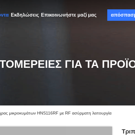
όντα
Εκδηλώσεις
Επικοινωνήστε μαζί μας
απόσπασ
ΤΟΜΈΡΕΙΕΣ ΓΙΑ ΤΑ ΠΡΟΪ
ήρας μικροκυμάτων HNS116RF με RF ασύρματη λειτουργία
Τρι