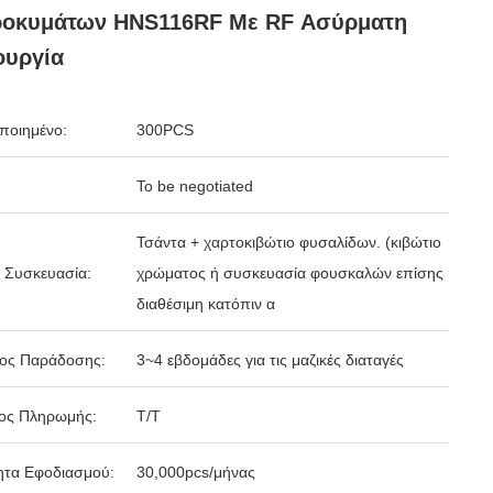
ροκυμάτων HNS116RF Με RF Ασύρματη
ουργία
ποιημένο:
300PCS
To be negotiated
Τσάντα + χαρτοκιβώτιο φυσαλίδων. (κιβώτιο
 Συσκευασία:
χρώματος ή συσκευασία φουσκαλών επίσης
διαθέσιμη κατόπιν α
δος Παράδοσης:
3~4 εβδομάδες για τις μαζικές διαταγές
ος Πληρωμής:
Τ/Τ
ητα Εφοδιασμού:
30,000pcs/μήνας