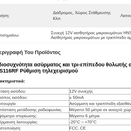
Διάδρομος, Χώρος Στάθμευσης 
ρήση:
Λειτο
Κλπ.
Συνεχή 12V αισθητήρας μικροκυμάτων H
πισημαίνω:
Αισθητήρας μικροκυμάτων με τριεπίπεδο 
εριγραφή Του Προϊόντος
διοσυχνότητα ασύρματος και τρι-επίπεδου θολωτής 
S116RF Ρύθμιση τηλεχειρισμού
ακτηριστικά:
 τάση εισόδου:
12V συνεχής
ρόπος εισόδου:
≥ 50mA
ιτουργία:
Ασύρματη και τριεπίπεδη εξασθέ
πόσταση μετάδοσης ραδιοφωνίας:
Μέγιστο 50 μέτρα σε ανοιχτό χώ
ψόμετρο στερέωσης:
Μέγιστο 6 μέτρα
έρμανση λειτουργίας:
-20°C ~ +70°C
ιστοποίηση:
FCC, CE