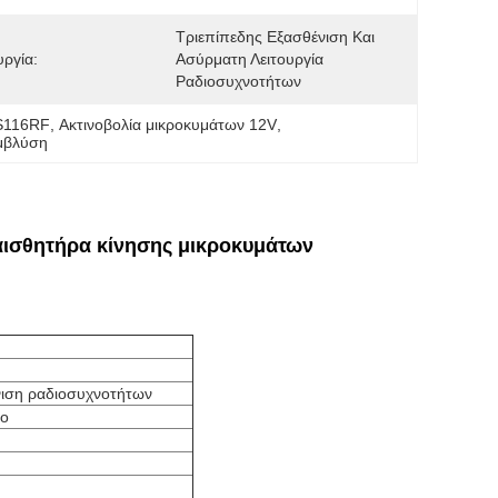
Τριεπίπεδης Εξασθένιση Και 
υργία:
Ασύρματη Λειτουργία 
Ραδιοσυχνοτήτων
NS116RF
, 
Ακτινοβολία μικροκυμάτων 12V
, 
αμβλύση
αισθητήρα κίνησης μικροκυμάτων
νιση ραδιοσυχνοτήτων
ρο