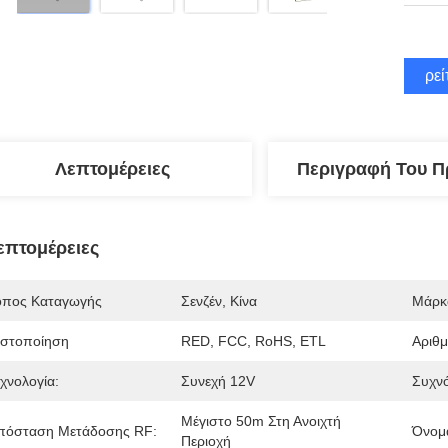
Βρεί
Λεπτομέρειες
Περιγραφή Του Π
επτομέρειες
όπος Καταγωγής
Σενζέν, Κίνα
Μάρκ
ιστοποίηση
RED, FCC, RoHS, ETL
Αριθ
εχνολογία:
Συνεχή 12V
Συχνό
Μέγιστο 50m Στη Ανοιχτή 
πόσταση Μετάδοσης RF:
Όνομ
Περιοχή