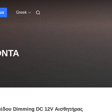
μα
Greek
ΌΝΤΑ
πέδου Dimming DC 12V Αισθητήρας