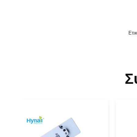
Ετι
Σ