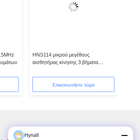
915MHz
HNS114 μικρού μεγέθους
κυμάτων
αισθητήρας κίνησης 3 βήματα
θολωτής οροφής τοποθέτηση φωτός
εφαρμόζεται
Επικοινωνήστε τώρα
Hynall