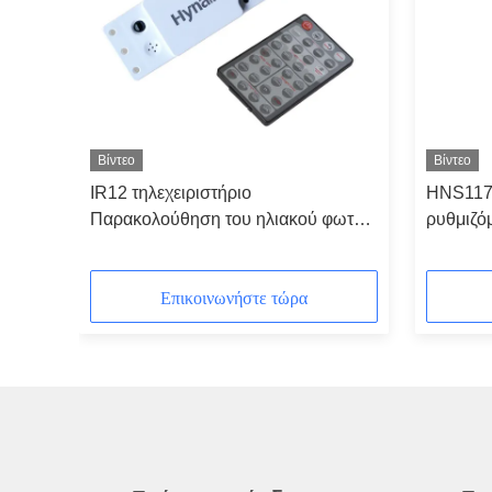
Βίντεο
Βίντεο
ση
IR12 τηλεχειριστήριο
HNS117 
Παρακολούθηση του ηλιακού φωτός
ρυθμιζό
12V αισθητήρας μικροκυμάτων
μικροκυ
25mA
Επικοινωνήστε τώρα