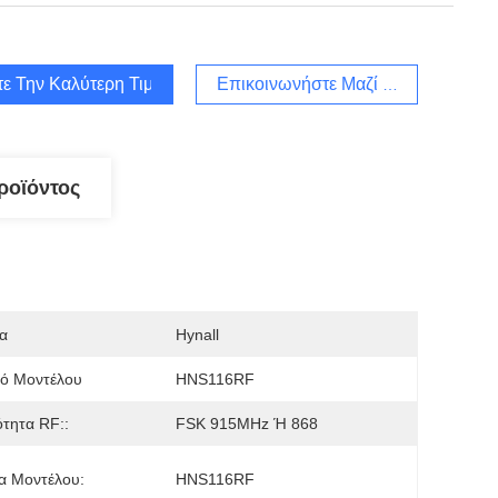
τε Την Καλύτερη Τιμή
Επικοινωνήστε Μαζί Μας
ροϊόντος
α
Hynall
μό Μοντέλου
HNS116RF
τητα RF::
FSK 915MHz Ή 868
α Μοντέλου:
HNS116RF