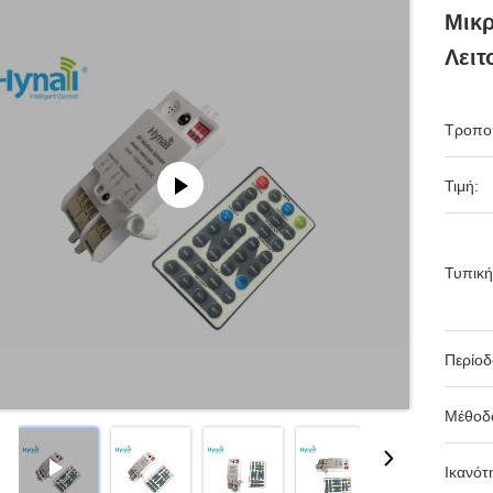
Μικ
Λειτ
Τροπο
Τιμή:
Τυπική
Περίο
Μέθοδ
Ικανότ