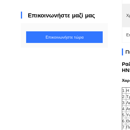
Επικοινωνήστε μαζί μας
Χ
Ε
Επικοινωνήστε τώρα
Π
Ρα
HN
Χαρ
1.
Η
2.
Τ
3.
Λε
4.
Α
5.
Υ
6.
Θ
7.
Π