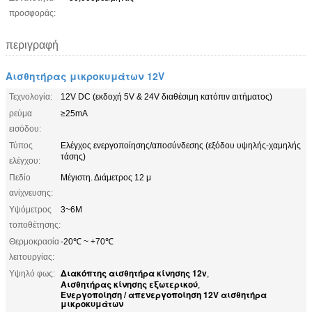
προσφοράς:
περιγραφή
Αισθητήρας μικροκυμάτων 12V
Τεχνολογία:
12V DC (εκδοχή 5V & 24V διαθέσιμη κατόπιν αιτήματος)
ρεύμα
≥25mA
εισόδου:
Τύπος
Ελέγχος ενεργοποίησης/αποσύνδεσης (εξόδου υψηλής-χαμηλής
τάσης)
ελέγχου:
Πεδίο
Μέγιστη. Διάμετρος 12 μ
ανίχνευσης:
Υψόμετρος
3~6M
τοποθέτησης:
Θερμοκρασία
-20℃ ~ +70℃
λειτουργίας:
Διακόπτης αισθητήρα κίνησης 12v
Υψηλό φως:
,
Αισθητήρας κίνησης εξωτερικού
,
Ενεργοποίηση / απενεργοποίηση 12V αισθητήρα
μικροκυμάτων