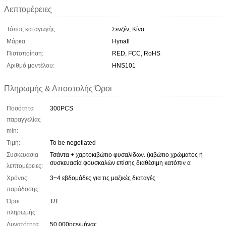
Λεπτομέρειες
Τόπος καταγωγής:
Σενζέν, Κίνα
Μάρκα:
Hynall
Πιστοποίηση:
RED, FCC, RoHS
Αριθμό μοντέλου:
HNS101
Πληρωμής & Αποστολής Όροι
Ποσότητα
300PCS
παραγγελίας
min:
Τιμή:
To be negotiated
Συσκευασία
Τσάντα + χαρτοκιβώτιο φυσαλίδων. (κιβώτιο χρώματος ή
συσκευασία φουσκαλών επίσης διαθέσιμη κατόπιν α
λεπτομέρειες:
Χρόνος
3~4 εβδομάδες για τις μαζικές διαταγές
παράδοσης:
Όροι
Τ/Τ
πληρωμής:
Δυνατότητα
50,000pcs/μήνας