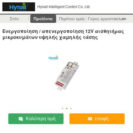
Hynall Intelligent Control Co. Ltd
Σπίτι
Προϊόντα
Περίπου εμείς
Γύρος εργοστασίων
>>
Ενεργοποίηση / απενεργοποίηση 12V αισθητήρας
μικροκυμάτων υψηλής χαμηλής τάσης
Καλύτερη τιμή
επαφή