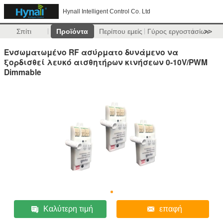
Hynall Intelligent Control Co. Ltd
Σπίτι
Προϊόντα
Περίπου εμείς
Γύρος εργοστασίων
>>
Ενσωματωμένο RF ασύρματο δυνάμενο να
ξορδισθεί λευκό αισθητήρων κινήσεων 0-10V/PWM
Dimmable
Καλύτερη τιμή
επαφή