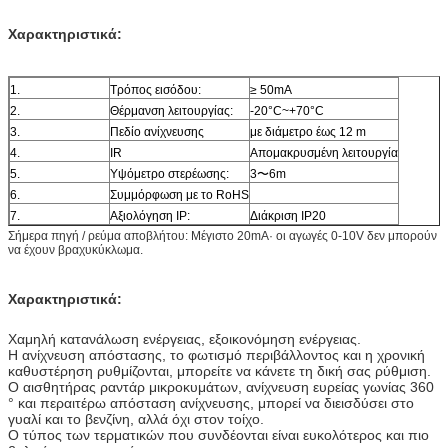
Χαρακτηριστικά:
1.
Τρόπος εισόδου:
≥ 50mA
2.
Θέρμανση λειτουργίας:
-20°C~+70°C
3.
Πεδίο ανίχνευσης
με διάμετρο έως 12 m
4.
IR
Απομακρυσμένη λειτουργία
5.
Υψόμετρο στερέωσης:
3〜6m
6.
Συμμόρφωση με το RoHS
7.
Αξιολόγηση IP:
Διάκριση IP20
Σήμερα πηγή / ρεύμα αποβλήτου: Μέγιστο 20mA· οι αγωγές 0-10V δεν μπορούν
να έχουν βραχυκύκλωμα.
Χαρακτηριστικά:
Χαμηλή κατανάλωση ενέργειας, εξοικονόμηση ενέργειας.
Η ανίχνευση απόστασης, το φωτισμό περιβάλλοντος και η χρονική
καθυστέρηση ρυθμίζονται, μπορείτε να κάνετε τη δική σας ρύθμιση.
Ο αισθητήρας ραντάρ μικροκυμάτων, ανίχνευση ευρείας γωνίας 360
° και περαιτέρω απόσταση ανίχνευσης, μπορεί να διεισδύσει στο
γυαλί και το βενζίνη, αλλά όχι στον τοίχο.
Ο τύπος των τερματικών που συνδέονται είναι ευκολότερος και πιο