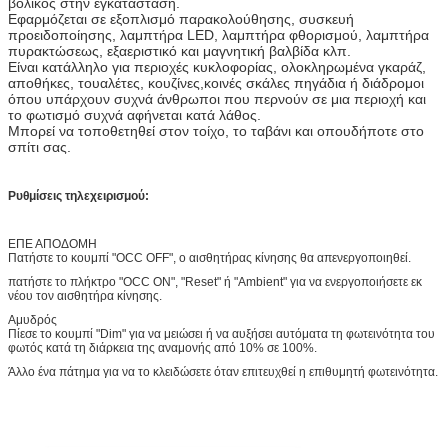
βολικός στην εγκατάσταση.
Εφαρμόζεται σε εξοπλισμό παρακολούθησης, συσκευή
προειδοποίησης, λαμπτήρα LED, λαμπτήρα φθορισμού, λαμπτήρα
πυρακτώσεως, εξαεριστικό και μαγνητική βαλβίδα κλπ.
Είναι κατάλληλο για περιοχές κυκλοφορίας, ολοκληρωμένα γκαράζ,
αποθήκες, τουαλέτες, κουζίνες,κοινές σκάλες πηγάδια ή διάδρομοι
όπου υπάρχουν συχνά άνθρωποι που περνούν σε μια περιοχή και
το φωτισμό συχνά αφήνεται κατά λάθος.
Μπορεί να τοποθετηθεί στον τοίχο, το ταβάνι και οπουδήποτε στο
σπίτι σας.
Ρυθμίσεις τηλεχειρισμού:
ΕΠΕ ΑΠΟΔΟΜΗ
Πατήστε το κουμπί "OCC OFF", ο αισθητήρας κίνησης θα απενεργοποιηθεί.
πατήστε το πλήκτρο "OCC ON", "Reset" ή "Ambient" για να ενεργοποιήσετε εκ
νέου τον αισθητήρα κίνησης.
Αμυδρός
Πίεσε το κουμπί "Dim" για να μειώσει ή να αυξήσει αυτόματα τη φωτεινότητα του
φωτός κατά τη διάρκεια της αναμονής από 10% σε 100%.
Άλλο ένα πάτημα για να το κλειδώσετε όταν επιτευχθεί η επιθυμητή φωτεινότητα.