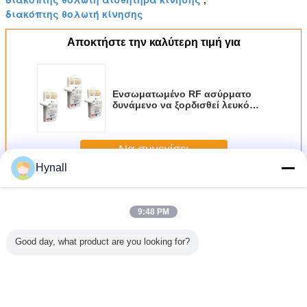
διακόπτης θολωτή κίνησης
Αποκτήστε την καλύτερη τιμή για
Ενσωματωμένο RF ασύρματο
δυνάμενο να ξορδισθεί λευκό
αισθητήρων κινήσεων 0-
10V/PWM Dimmable
Να συνεχίσει
Hynall
Αισθητήρας κινήσεων Dimmable
Περισσότεροι
9:48 PM
Good day, what product are you looking for?
0V DC
Αποσυνδεδεμένες
Αποσυνδεδεμένη
120 ~ 277v
HNS135PI
 Ηλιακός
κεφαλές 240VAC
έκδοση
Εισόδου Αμβλύος
τοποθέτη
τήρας
Αμβλυντικός
Αμβλύνσιμο
αισθητήρας
DC είσοδο
σης,
αισθητήρας
αισθητήρα
κίνησης 1 ~ 10v
PIR χαμη
ας - DIM
κίνησης On off
κίνησης
Αμβλύος HNS203
αισθη