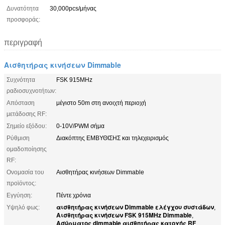
Δυνατότητα
30,000pcs/μήνας
προσφοράς:
περιγραφή
Αισθητήρας κινήσεων Dimmable
Συχνότητα
FSK 915MHz
ραδιοσυχνοτήτων:
Απόσταση
μέγιστο 50m στη ανοιχτή περιοχή
μετάδοσης RF:
Σημείο εξόδου:
0-10V/PWM σήμα
Ρύθμιση
Διακόπτης ΕΜΒΥΘΙΣΗΣ και τηλεχειρισμός
ομαδοποίησης
RF:
Ονομασία του
Αισθητήρας κινήσεων Dimmable
προϊόντος:
Εγγύηση:
Πέντε χρόνια
αισθητήρας κινήσεων Dimmable ελέγχου συστάδων
Υψηλό φως:
,
Αισθητήρας κινήσεων FSK 915MHz Dimmable
,
Ασύρματος dimmable αισθητήρας κατοχής RF