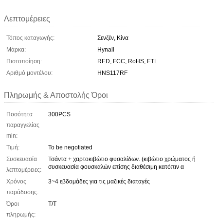
Λεπτομέρειες
Τόπος καταγωγής:
Σενζέν, Κίνα
Μάρκα:
Hynall
Πιστοποίηση:
RED, FCC, RoHS, ETL
Αριθμό μοντέλου:
HNS117RF
Πληρωμής & Αποστολής Όροι
Ποσότητα
300PCS
παραγγελίας
min:
Τιμή:
To be negotiated
Συσκευασία
Τσάντα + χαρτοκιβώτιο φυσαλίδων. (κιβώτιο χρώματος ή
συσκευασία φουσκαλών επίσης διαθέσιμη κατόπιν α
λεπτομέρειες:
Χρόνος
3~4 εβδομάδες για τις μαζικές διαταγές
παράδοσης:
Όροι
Τ/Τ
πληρωμής: