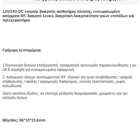
12V/24V DC εισροής διακριτός αισθητήρας κίνησης, ενσωματωμένο
ασύρματο RF, διακριτό λευκό, διακριτική διακριτικότητα τριών επιπέδων και
τηλεχειριστήριο
Γρήγορη λεπτομέρεια:
1Τεχνολογία διπλού επεξεργαστή, πραγματική λειτουργία παρακολούθησης Lux-
off & daylight για ενσωματωμένη εφαρμογή
2. Ασύρματο έλεγχο συσσωρευτών RF. ιδανικό για έργα αναβάθμισης / γκαράζ
στάθμευσης / σκάλες / εφαρμογές διαδρόμου, εύκολη εγκατάσταση, χωρίς
καλωδίωση
3Δύο κανάλια έξοδος, να επιτύχει ρύθμιση θερμοκρασίας χρώματος και τρι-
επίπεδο θολού
Μέγεθος: 86*33*15,6mm