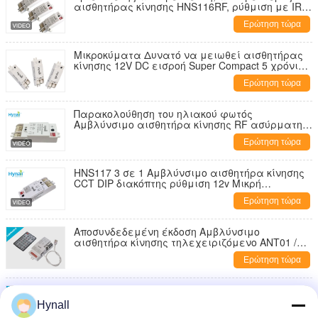
αισθητήρας κίνησης HNS116RF, ρύθμιση με IR
τηλεχειριστήριο
Ερώτηση τώρα
Μικροκύματα Δυνατό να μειωθεί αισθητήρας
κίνησης 12V DC εισροή Super Compact 5 χρόνια
εγγύηση
Ερώτηση τώρα
Παρακολούθηση του ηλιακού φωτός
Αμβλύνσιμο αισθητήρα κίνησης RF ασύρματη
ομαδοποίηση ρυθμιζόμενο λευκό
Ερώτηση τώρα
HNS117 3 σε 1 Αμβλύνσιμο αισθητήρα κίνησης
CCT DIP διακόπτης ρύθμιση 12v Μικρή
τριεπίπεδη αμβλύνση
Ερώτηση τώρα
Αποσυνδεδεμένη έκδοση Αμβλύνσιμο
αισθητήρα κίνησης τηλεχειριζόμενο ANT01 /
ANT02
Ερώτηση τώρα
Επικοινωνία με τον διακόπτη θολωτή
αισθητήρα κίνησης 1 ~ 10v Θολωτική συχνότητα
Hynall
HF 5,8GHz