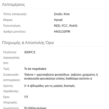
Λεπτομέρειες
Τόπος καταγωγής:
Σενζέν, Κίνα
Μάρκα:
Hynall
Πιστοποίηση:
RED, FCC, RoHS
Αριθμό μοντέλου:
HNS133PIR
Πληρωμής & Αποστολής Όροι
Ποσότητα
300PCS
παραγγελίας
min:
Τιμή:
To be negotiated
Συσκευασία
Τσάντα + χαρτοκιβώτιο φυσαλίδων. (κιβώτιο χρώματος ή
συσκευασία φουσκαλών επίσης διαθέσιμη κατόπιν α
λεπτομέρειες:
Χρόνος
3~4 εβδομάδες για τις μαζικές διαταγές
παράδοσης:
Όροι
Τ/Τ
πληρωμής:
Δυνατότητα
50,000pcs/μήνας