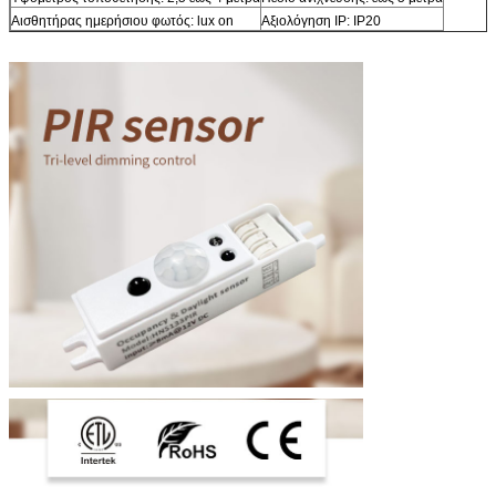
Αισθητήρας ημερήσιου φωτός: lux on
Αξιολόγηση IP: IP20