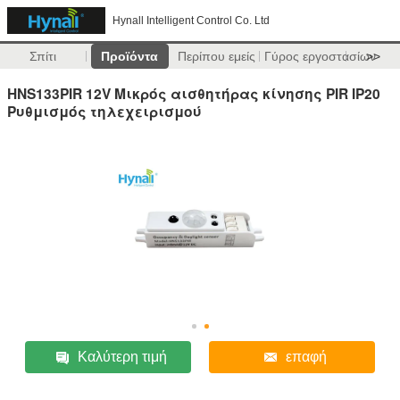
Hynall Intelligent Control Co. Ltd
Σπίτι
Προϊόντα
Περίπου εμείς
Γύρος εργοστασίων
>>
HNS133PIR 12V Μικρός αισθητήρας κίνησης PIR IP20
Ρυθμισμός τηλεχειρισμού
Καλύτερη τιμή
επαφή