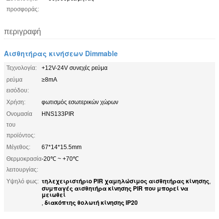
προσφοράς:
περιγραφή
Αισθητήρας κινήσεων Dimmable
Τεχνολογία:
+12V-24V συνεχές ρεύμα
ρεύμα
≥8mA
εισόδου:
Χρήση:
φωτισμός εσωτερικών χώρων
Ονομασία
HNS133PIR
του
προϊόντος:
Μέγεθος:
67*14*15.5mm
Θερμοκρασία
-20℃ ~ +70℃
λειτουργίας:
τηλεχειριστήριο PIR χαμηλώσιμος αισθητήρας κίνησης
Υψηλό φως:
,
συμπαγές αισθητήρα κίνησης PIR που μπορεί να
μειωθεί
διακόπτης θολωτή κίνησης IP20
,