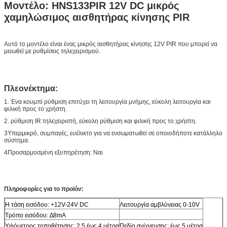
Μοντέλο: HNS133PIR 12V DC μικρός
χαμηλώσιμος αισθητήρας κίνησης PIR
Αυτό το μοντέλο είναι ένας μικρός αισθητήρας κίνησης 12V PIR που μπορεί να
μειωθεί με ρυθμίσεις τηλεχειρισμού.
Πλεονέκτημα:
1. Ένα κουμπί ρύθμιση επιτύχει τη λειτουργία μνήμης, εύκολη λειτουργία και
φιλική προς το χρήστη.
2. ρύθμιση IR τηλεχειριστή, εύκολη ρύθμιση και φιλική προς το χρήστη.
3Υπερμικρό, συμπαγές, ευέλικτο για να ενσωματωθεί σε οποιοδήποτε κατάλληλο
σύστημα.
4Προσαρμοσμένη εξυπηρέτηση: Ναι
Πληροφορίες για το προϊόν:
Η τάση εισόδου: +12V-24V DC
Λειτουργία αμβλύνειας 0-10V
Τρόπο εισόδου: ∆8mA
Υψόμετρος τοποθέτησης: 2,5 έως 4 μέτρα
Πεδίο ανίχνευσης: έως 5 μέτρα