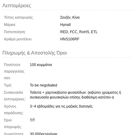
Λεπτομέρειες
Τόπος καταγωγής:
Σενζέν, Κίνα
Μάρκα:
Hynall
Πιστοποίηση:
RED, FCC, RoHS, ETL
Αριθμό μοντέλου:
HNS106RF
Πληρωμής & Αποστολής Όροι
Ποσότητα
100 κομμάτια
παραγγελίας
min:
Τιμή:
To be negotiated
Συσκευασία
Τσάντα + χαρτοκιβώτιο φυσαλίδων. (κιβώτιο χρώματος ή
συσκευασία φουσκαλών επίσης διαθέσιμη κατόπιν α
λεπτομέρειες:
Χρόνος
3~4 εβδομάδες για τις μαζικές διαταγές
παράδοσης:
Όροι
Τ/Τ
πληρωμής:
Δυνατότητα
30,000pcs/μήνας