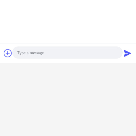
διακόπτης αισθητήρα χαμηλής ακτινοβολίας
Ετικέττες:
,
διακόπτης θολωτή αισθητήρα κίνησης
,
διακόπτης θολωτή κίνησης
συζήτηση
Ζητήστε ένα
Αποκτήστε την καλύτερη τιμή για
απόσπασμα
HNS106RF RF ασύρματος
Photo
αισθητήρας κίνησης με χαμηλή
ακτινοβολία
Video Call
Να συνεχίσει
Audio Call
Αισθητήρας κινήσεων Dimmable
Περισσότεροι