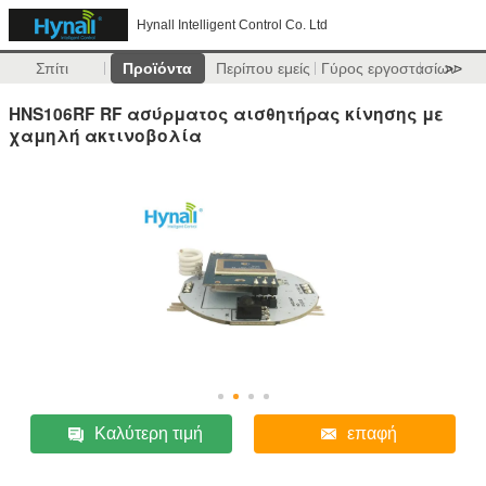
Hynall Intelligent Control Co. Ltd
Σπίτι
Προϊόντα
Περίπου εμείς
Γύρος εργοστασίων
>>
HNS106RF RF ασύρματος αισθητήρας κίνησης με
χαμηλή ακτινοβολία
Καλύτερη τιμή
επαφή