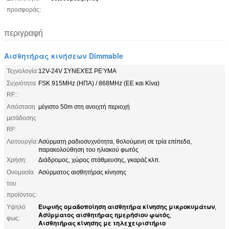
προσφοράς:
περιγραφή
Αισθητήρας κινήσεων Dimmable
Τεχνολογία:
12V-24V ΣΥΝΕΧΈΣ ΡΕΎΜΑ
Συχνότητα
FSK 915MHz (ΗΠΑ) / 868MHz (ΕΕ και Κίνα)
RF::
Απόσταση
μέγιστο 50m στη ανοιχτή περιοχή
μετάδοσης
RF:
Λειτουργία:
Ασύρματη ραδιοσυχνότητα, θολούμενη σε τρία επίπεδα,
παρακολούθηση του ηλιακού φωτός
Χρήση:
Διάδρομος, χώρος στάθμευσης, γκαράζ κλπ.
Ονομασία
Ασύρματος αισθητήρας κίνησης
του
προϊόντος:
Ευφυής ομαδοποίηση αισθητήρα κίνησης μικροκυμάτων
Υψηλό
,
Ασύρματος αισθητήρας ημερήσιου φωτός
,
φως:
Αισθητήρας κίνησης με τηλεχειριστήριο