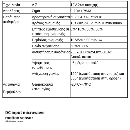
Τεχνολογία
Δ.Σ.
12V-24V συνεχής
Αποδόσεις
Σήμα
0-10V / PWM
Παράμετροι
Δραστηριακή συχνότητα
50,8 GHz+/- 75MHz
αισθητήρα
Χρόνος αναμονής
Τ3s /30S/90S/5min/10min/30min
Επίπεδο εξασθένισης σε
0%/ 10%, 30%, 50%
κατάσταση αναμονής
Περίοδος αναμονής
10S/5min/30min/+∞
Πεδίο ανίχνευσης
50%/100%
Αισθητήρας ηλιοφάνειας
2Lux/10Lux/25Lux/50Lux/
Αποκλειστικό
Υψόμετρος
- 6 μέτρα, το πολύ.
τοποθέτησης
Ανίχνευση γωνίας
150° (εγκατάσταση στον τοίχο) και
360° (εγκατάσταση στην οροφή)
Λειτουργία
Θερμοκρασία
-20°C-+70°C
λειτουργίας
Περιβάλλον