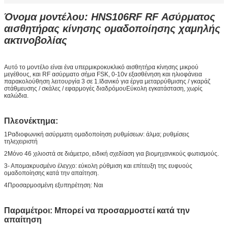
Όνομα μοντέλου: HNS106RF RF Ασύρματος
αισθητήρας κίνησης ομαδοποίησης χαμηλής
ακτινοβολίας
Αυτό το μοντέλο είναι ένα υπερμικροκυκλικό αισθητήρα κίνησης μικρού
μεγέθους, και RF ασύρματο σήμα FSK, 0-10v εξασθένηση και ηλιοφάνεια
παρακολούθηση λειτουργία 3 σε 1.Ιδανικό για έργα μεταρρύθμισης / γκαράζ
στάθμευσης / σκάλες / εφαρμογές διαδρόμουΕύκολη εγκατάσταση, χωρίς
καλώδια.
Πλεονέκτημα:
1Ραδιοφωνική ασύρματη ομαδοποίηση ρυθμίσεων: άλμα; ρυθμίσεις
τηλεχειριστή
2Μόνο 46 χιλιοστά σε διάμετρο, ειδική σχεδίαση για βιομηχανικούς φωτισμούς.
3- Απομακρυσμένο έλεγχο: εύκολη ρύθμιση και επίτευξη της ευφυούς
ομαδοποίησης κατά την απαίτηση.
4Προσαρμοσμένη εξυπηρέτηση: Ναι
Παραμέτροι: Μπορεί να προσαρμοστεί κατά την
απαίτηση