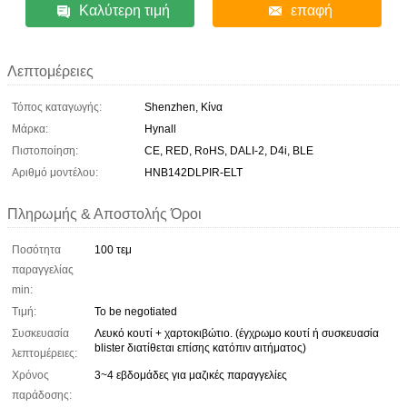
Καλύτερη τιμή
επαφή
Λεπτομέρειες
Τόπος καταγωγής:
Shenzhen, Κίνα
Μάρκα:
Hynall
Πιστοποίηση:
CE, RED, RoHS, DALI-2, D4i, BLE
Αριθμό μοντέλου:
HNB142DLPIR-ELT
Πληρωμής & Αποστολής Όροι
Ποσότητα
100 τεμ
παραγγελίας
min:
Τιμή:
To be negotiated
Συσκευασία
Λευκό κουτί + χαρτοκιβώτιο. (έγχρωμο κουτί ή συσκευασία
blister διατίθεται επίσης κατόπιν αιτήματος)
λεπτομέρειες:
Χρόνος
3~4 εβδομάδες για μαζικές παραγγελίες
παράδοσης: