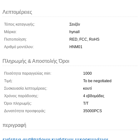
Λεπτομέρειες
Τόπος καταγωγής:
Σενζέν
Μάρκα:
hynall
Πιστοποίηση:
RED, FCC, RoHS
Αριθμό μοντέλου:
HNM01
Πληρωμής & Αποστολής Όροι
Ποσότητα παραγγελίας min:
1000
Τιμή:
To be negotiated
Συσκευασία λεπτομέρειες:
κουτί
Χρόνος παράδοσης:
4 εβδομάδες
Όροι πληρωμής:
Τ/Τ
Δυνατότητα προσφοράς:
35000PCS
περιγραφή
ενότητα αισθητήρων κινήσεων μικροκυμάτων