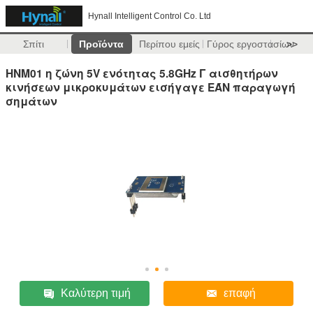
Hynall Intelligent Control Co. Ltd
Σπίτι
Προϊόντα
Περίπου εμείς
Γύρος εργοστασίων
>>
HNM01 η ζώνη 5V ενότητας 5.8GHz Γ αισθητήρων
κινήσεων μικροκυμάτων εισήγαγε ΕΆΝ παραγωγή
σημάτων
Καλύτερη τιμή
επαφή