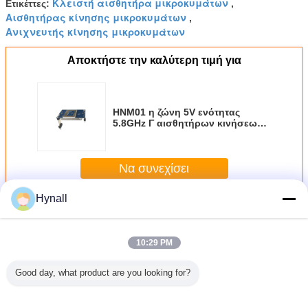
Κλειστή αισθητήρα μικροκυμάτων
Ετικέττες:
,
Αισθητήρας κίνησης μικροκυμάτων
,
Ανιχνευτής κίνησης μικροκυμάτων
Αποκτήστε την καλύτερη τιμή για
HNM01 η ζώνη 5V ενότητας
5.8GHz Γ αισθητήρων κινήσεων
μικροκυμάτων εισήγαγε ΕΆΝ
παραγωγή σημάτων
Να συνεχίσει
Hynall
Περισσότεροι
ενότητα αισθητήρων κινήσεων μικροκυμάτων
10:29 PM
Good day, what product are you looking for?
άδα
DC 12-30V
ANT03 15mA
HNM01 η ζώνη 5V
5VDC Mic
ητήρα
Μοντέλο
5.8G 5VDC
ενότητας 5.8GHz
Sensor 