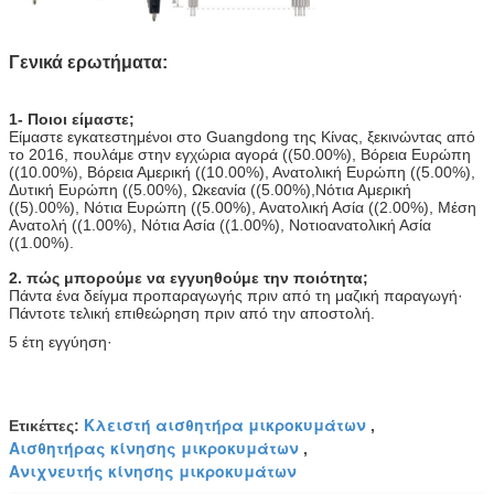
Γενικά ερωτήματα:
1- Ποιοι είμαστε;
Είμαστε εγκατεστημένοι στο Guangdong της Κίνας, ξεκινώντας από 
το 2016, πουλάμε στην εγχώρια αγορά ((50.00%), Βόρεια Ευρώπη 
((10.00%), Βόρεια Αμερική ((10.00%), Ανατολική Ευρώπη ((5.00%), 
Δυτική Ευρώπη ((5.00%), Ωκεανία ((5.00%),Νότια Αμερική 
((5).00%), Νότια Ευρώπη ((5.00%), Ανατολική Ασία ((2.00%), Μέση 
Ανατολή ((1.00%), Νότια Ασία ((1.00%), Νοτιοανατολική Ασία 
((1.00%).
2. πώς μπορούμε να εγγυηθούμε την ποιότητα;
Πάντα ένα δείγμα προπαραγωγής πριν από τη μαζική παραγωγή·
Πάντοτε τελική επιθεώρηση πριν από την αποστολή.
5 έτη εγγύηση·
Κλειστή αισθητήρα μικροκυμάτων
Ετικέττες:
,
Αισθητήρας κίνησης μικροκυμάτων
,
Ανιχνευτής κίνησης μικροκυμάτων