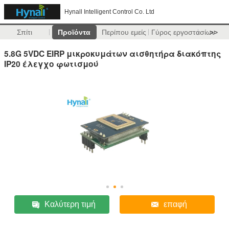
Hynall Intelligent Control Co. Ltd
Σπίτι
Προϊόντα
Περίπου εμείς
Γύρος εργοστασίων
>>
5.8G 5VDC EIRP μικροκυμάτων αισθητήρα διακόπτης
IP20 έλεγχο φωτισμού
Καλύτερη τιμή
επαφή