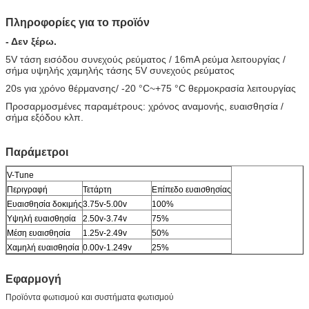
Πληροφορίες για το προϊόν
- Δεν ξέρω.
5V τάση εισόδου συνεχούς ρεύματος / 16mA ρεύμα λειτουργίας /
σήμα υψηλής χαμηλής τάσης 5V συνεχούς ρεύματος
20s για χρόνο θέρμανσης/ -20 °C~+75 °C θερμοκρασία λειτουργίας
Προσαρμοσμένες παραμέτρους: χρόνος αναμονής, ευαισθησία /
σήμα εξόδου κλπ.
Παράμετροι
V-Tune
Περιγραφή
Τετάρτη
Επίπεδο ευαισθησίας
Ευαισθησία δοκιμής
3.75v-5.00v
100%
Υψηλή ευαισθησία
2.50v-3.74v
75%
Μέση ευαισθησία
1.25v-2.49v
50%
Χαμηλή ευαισθησία
0.00v-1.249v
25%
Εφαρμογή
Προϊόντα φωτισμού και συστήματα φωτισμού