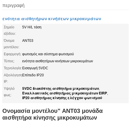
περιγραφή
ενότητα αισθητήρων κινήσεων μικροκυμάτων
Σημείο
5V H/L τάση
εξόδου:
Όνομα
ANT03
μοντέλου:
Εφαρμογή:
φωτισμός και σύστημα φωτισμού
Τύπος:
ενότητα αισθητήρων κινήσεων μικροκυμάτων
Τεχνολογία:
Εισαγωγή 5VDC
Αξιολόγηση
Επίπεδο IP20
IP:
5VDC διακόπτης αισθητήρα μικροκυμάτων
Υψηλό
,
Εναλλακτικός αισθητήρας μικροκυμάτων EIRP
,
φως:
IP20 αισθητήρας κίνησης ελέγχου φωτισμού
Ονομασία μοντέλου" ANT03 μονάδα
αισθητήρα κίνησης μικροκυμάτων