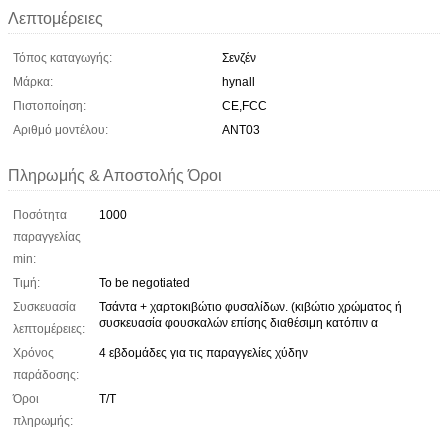
Λεπτομέρειες
Τόπος καταγωγής:
Σενζέν
Μάρκα:
hynall
Πιστοποίηση:
CE,FCC
Αριθμό μοντέλου:
ANT03
Πληρωμής & Αποστολής Όροι
Ποσότητα
1000
παραγγελίας
min:
Τιμή:
To be negotiated
Συσκευασία
Τσάντα + χαρτοκιβώτιο φυσαλίδων. (κιβώτιο χρώματος ή
συσκευασία φουσκαλών επίσης διαθέσιμη κατόπιν α
λεπτομέρειες:
Χρόνος
4 εβδομάδες για τις παραγγελίες χύδην
παράδοσης:
Όροι
Τ/Τ
πληρωμής: