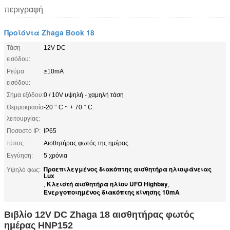
περιγραφή
Προϊόντα Zhaga Book 18
Τάση
12V DC
εισόδου:
Ρεύμα
≥10mA
εισόδου:
Σήμα εξόδου:
0 / 10V υψηλή - χαμηλή τάση
Θερμοκρασία
-20 ° C ~ + 70 ° C.
λειτουργίας:
Ποσοστό IP:
IP65
τύπος:
Αισθητήρας φωτός της ημέρας
Εγγύηση:
5 χρόνια
Προεπιλεγμένος διακόπτης αισθητήρα ηλιοφάνειας
Υψηλό φως:
Lux
Κλειστή αισθητήρα ηλίου UFO Highbay
,
,
Ενεργοποιημένος διακόπτης κίνησης 10mA
Βιβλίο 12V DC Zhaga 18 αισθητήρας φωτός
ημέρας HNP152