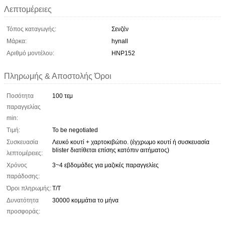
Λεπτομέρειες
Τόπος καταγωγής:
Σενζέν
Μάρκα:
hynall
Αριθμό μοντέλου:
HNP152
Πληρωμής & Αποστολής Όροι
Ποσότητα
100 τεμ
παραγγελίας
min:
Τιμή:
To be negotiated
Συσκευασία
Λευκό κουτί + χαρτοκιβώτιο. (έγχρωμο κουτί ή συσκευασία
blister διατίθεται επίσης κατόπιν αιτήματος)
λεπτομέρειες:
Χρόνος
3~4 εβδομάδες για μαζικές παραγγελίες
παράδοσης:
Όροι πληρωμής:
Τ/Τ
Δυνατότητα
30000 κομμάτια το μήνα
προσφοράς: