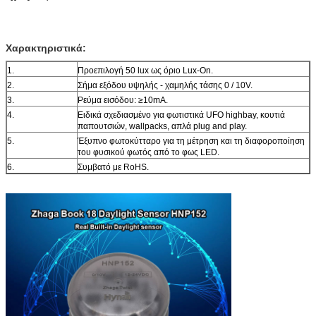
Χαρακτηριστικά:
1.
Προεπιλογή 50 lux ως όριο Lux-On.
2.
Σήμα εξόδου υψηλής - χαμηλής τάσης 0 / 10V.
3.
Ρεύμα εισόδου: ≥10mA.
4.
Ειδικά σχεδιασμένο για φωτιστικά UFO highbay, κουτιά
παπουτσιών, wallpacks, απλά plug and play.
5.
Έξυπνο φωτοκύτταρο για τη μέτρηση και τη διαφοροποίηση
του φυσικού φωτός από το φως LED.
6.
Συμβατό με RoHS.