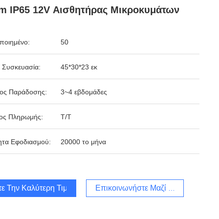
m IP65 12V Αισθητήρας Μικροκυμάτων
ποιημένο:
50
 Συσκευασία:
45*30*23 εκ
δος Παράδοσης:
3~4 εβδομάδες
ος Πληρωμής:
Τ/Τ
ητα Εφοδιασμού:
20000 το μήνα
τε Την Καλύτερη Τιμή
Επικοινωνήστε Μαζί Μας