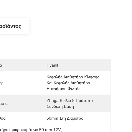
ροϊόντος
α
Hyanll
Κεφαλής Αισθητήρα Κίνησης 
η:
Και Κεφαλής Αισθητήρα 
Ημερήσιου Φωτός
Zhaga Βιβλίο 8 Πρότυπο 
ασία:
Σύνδεση Βάση
θος:
50mm Στη Διάμετρο
τήρας μικροκυμάτων 50 mm 12V
, 