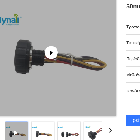
50m
Τροπο
Τυπική
Περίο
Μέθοδ
Ικανότ
Βρεί