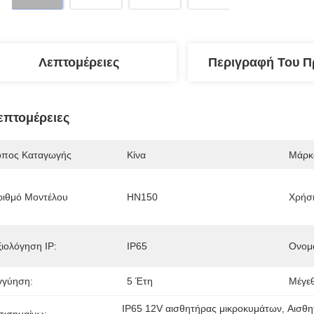
Λεπτομέρειες
Περιγραφή Του Π
επτομέρειες
όπος Καταγωγής
Κίνα
Μάρκ
ριθμό Μοντέλου
HN150
Χρήσ
ξιολόγηση IP:
IP65
Ονομ
γγύηση:
5 Έτη
Μέγε
IP65 12V αισθητήρας μικροκυμάτων
, 
Αισθη