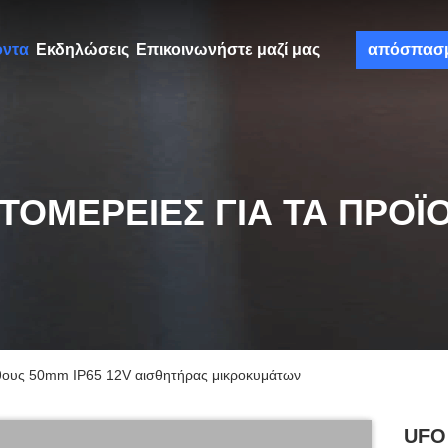
όντα
Εκδηλώσεις
Επικοινωνήστε μαζί μας
απόσπασ
ΤΟΜΈΡΕΙΕΣ ΓΙΑ ΤΑ ΠΡΟΪ
έθους 50mm IP65 12V αισθητήρας μικροκυμάτων
UFO 