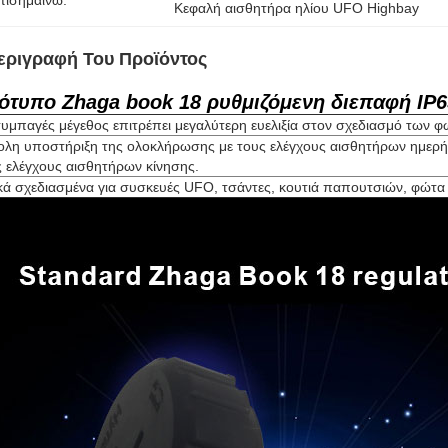
πισημαίνω:
Κεφαλή αισθητήρα ηλίου UFO Highbay
εριγραφή Του Προϊόντος
ότυπο Zhaga book 18 ρυθμιζόμενη διεπαφή IP6
υμπαγές μέγεθος επιτρέπει μεγαλύτερη ευελιξία στον σχεδιασμό των φ
ολη υποστήριξη της ολοκλήρωσης με τους ελέγχους αισθητήρων ημερ
ς ελέγχους αισθητήρων κίνησης.
ικά σχεδιασμένα για συσκευές UFO, τσάντες, κουτιά παπουτσιών, φώτα