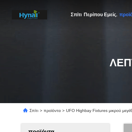
Σπίτι
Περίπου Εμείς.
προϊ
ΛΕΠ
Σπίτι
>
προϊόντα
>
UFO Highbay Fixtures μικρού μεγ
προϊόντα