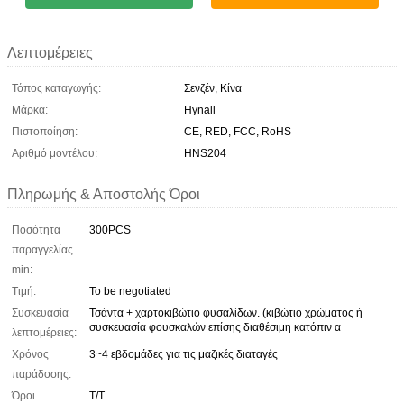
Λεπτομέρειες
Τόπος καταγωγής:
Σενζέν, Κίνα
Μάρκα:
Hynall
Πιστοποίηση:
CE, RED, FCC, RoHS
Αριθμό μοντέλου:
HNS204
Πληρωμής & Αποστολής Όροι
Ποσότητα
300PCS
παραγγελίας
min:
Τιμή:
To be negotiated
Συσκευασία
Τσάντα + χαρτοκιβώτιο φυσαλίδων. (κιβώτιο χρώματος ή
συσκευασία φουσκαλών επίσης διαθέσιμη κατόπιν α
λεπτομέρειες:
Χρόνος
3~4 εβδομάδες για τις μαζικές διαταγές
παράδοσης:
Όροι
Τ/Τ