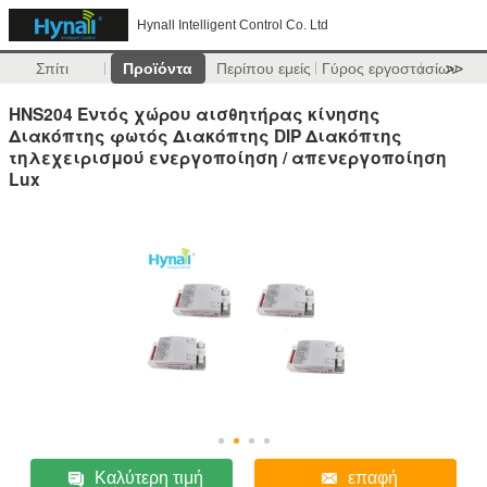
Hynall Intelligent Control Co. Ltd
Σπίτι
Προϊόντα
Περίπου εμείς
Γύρος εργοστασίων
>>
HNS204 Εντός χώρου αισθητήρας κίνησης
Διακόπτης φωτός Διακόπτης DIP Διακόπτης
τηλεχειρισμού ενεργοποίηση / απενεργοποίηση
Lux
Καλύτερη τιμή
επαφή