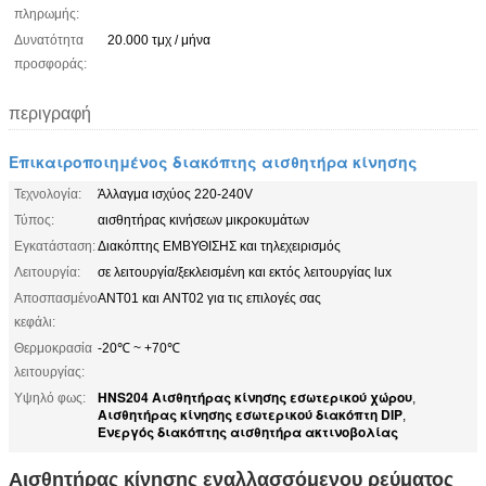
πληρωμής:
Δυνατότητα
20.000 τμχ / μήνα
προσφοράς:
περιγραφή
Επικαιροποιημένος διακόπτης αισθητήρα κίνησης
Τεχνολογία:
Άλλαγμα ισχύος 220-240V
Τύπος:
αισθητήρας κινήσεων μικροκυμάτων
Εγκατάσταση:
Διακόπτης ΕΜΒΥΘΙΣΗΣ και τηλεχειρισμός
Λειτουργία:
σε λειτουργία/ξεκλεισμένη και εκτός λειτουργίας lux
Αποσπασμένο
ANT01 και ANT02 για τις επιλογές σας
κεφάλι:
Θερμοκρασία
-20℃ ~ +70℃
λειτουργίας:
HNS204 Αισθητήρας κίνησης εσωτερικού χώρου
Υψηλό φως:
,
Αισθητήρας κίνησης εσωτερικού διακόπτη DIP
,
Ενεργός διακόπτης αισθητήρα ακτινοβολίας
Αισθητήρας κίνησης εναλλασσόμενου ρεύματος