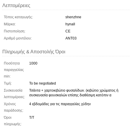
Λεπτομέρειες
Τόπος καταγωγής:
shenzhne
Μάρκα:
hynall
Πιστοποίηση:
CE
Αριθμό μοντέλου:
ANT03
Πληρωμής & Αποστολής Όροι
Ποσότητα
1000
παραγγελίας
min:
Τιμή:
To be negotiated
Συσκευασία
Τσάντα + χαρτοκιβώτιο φυσαλίδων. (κιβώτιο χρώματος ή
συσκευασία φουσκαλών επίσης διαθέσιμη κατόπιν α
λεπτομέρειες:
Χρόνος
4 εβδομάδες για τις παραγγελίες χύδην
παράδοσης:
Όροι
Τ/Τ
πληρωμής: