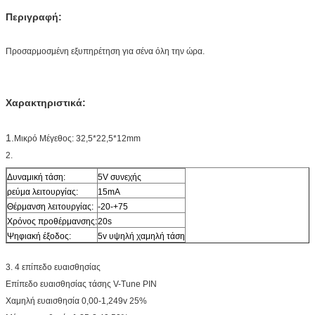
Περιγραφή:
Προσαρμοσμένη εξυπηρέτηση για σένα όλη την ώρα.
Χαρακτηριστικά:
1.
Μικρό Μέγεθος: 32,5*22,5*12mm
2.
Δυναμική τάση:
5V συνεχής
ρεύμα λειτουργίας:
15mA
Θέρμανση λειτουργίας:
-20-+75
Χρόνος προθέρμανσης:
20s
Ψηφιακή έξοδος:
5v υψηλή χαμηλή τάση
3. 4 επίπεδο ευαισθησίας
Επίπεδο ευαισθησίας τάσης V-Tune PIN
Χαμηλή ευαισθησία 0,00-1,249v 25%