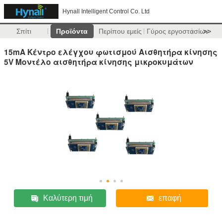
Hynall Intelligent Control Co. Ltd
Σπίτι
Προϊόντα
Περίπου εμείς
Γύρος εργοστασίων
>>
15mA Κέντρο ελέγχου φωτισμού Αισθητήρα κίνησης
5V Μοντέλο αισθητήρα κίνησης μικροκυμάτων
Καλύτερη τιμή
επαφή