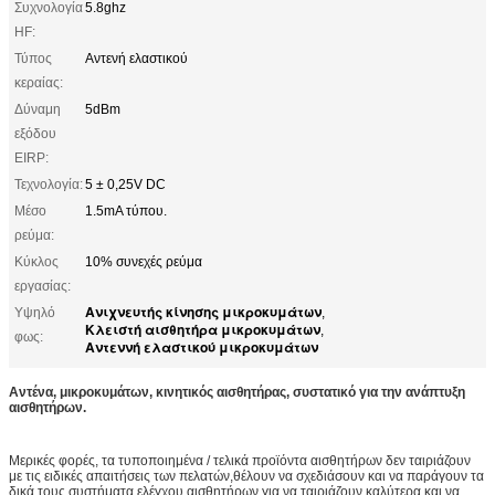
Συχνολογία
5.8ghz
HF:
Τύπος
Αντενή ελαστικού
κεραίας:
Δύναμη
5dBm
εξόδου
EIRP:
Τεχνολογία:
5 ± 0,25V DC
Μέσο
1.5mA τύπου.
ρεύμα:
Κύκλος
10% συνεχές ρεύμα
εργασίας:
Ανιχνευτής κίνησης μικροκυμάτων
Υψηλό
,
Κλειστή αισθητήρα μικροκυμάτων
,
φως:
Αντεννή ελαστικού μικροκυμάτων
Αντένα, μικροκυμάτων, κινητικός αισθητήρας, συστατικό για την ανάπτυξη
αισθητήρων.
Μερικές φορές, τα τυποποιημένα / τελικά προϊόντα αισθητήρων δεν ταιριάζουν
με τις ειδικές απαιτήσεις των πελατών,θέλουν να σχεδιάσουν και να παράγουν τα
δικά τους συστήματα ελέγχου αισθητήρων για να ταιριάζουν καλύτερα και να