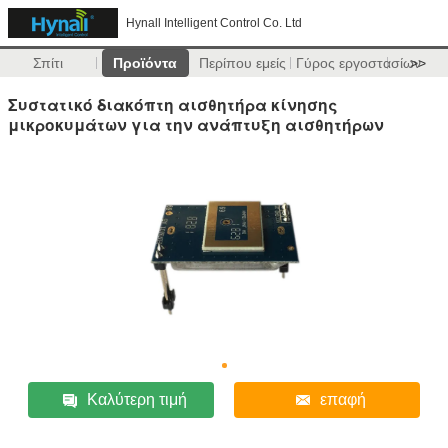
Hynall Intelligent Control Co. Ltd
Σπίτι
Προϊόντα
Περίπου εμείς
Γύρος εργοστασίων
>>
Συστατικό διακόπτη αισθητήρα κίνησης
μικροκυμάτων για την ανάπτυξη αισθητήρων
Καλύτερη τιμή
επαφή