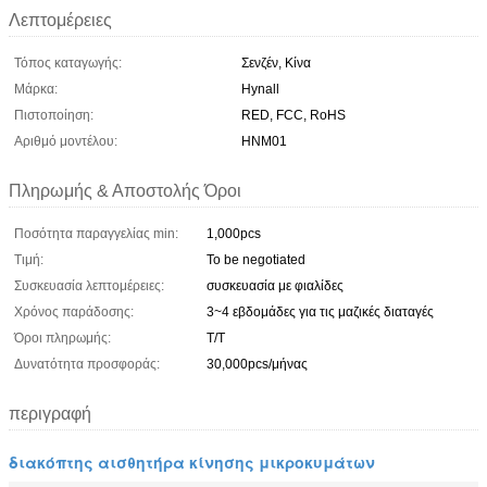
Λεπτομέρειες
Τόπος καταγωγής:
Σενζέν, Κίνα
Μάρκα:
Hynall
Πιστοποίηση:
RED, FCC, RoHS
Αριθμό μοντέλου:
HNM01
Πληρωμής & Αποστολής Όροι
Ποσότητα παραγγελίας min:
1,000pcs
Τιμή:
To be negotiated
Συσκευασία λεπτομέρειες:
συσκευασία με φιαλίδες
Χρόνος παράδοσης:
3~4 εβδομάδες για τις μαζικές διαταγές
Όροι πληρωμής:
Τ/Τ
Δυνατότητα προσφοράς:
30,000pcs/μήνας
περιγραφή
διακόπτης αισθητήρα κίνησης μικροκυμάτων