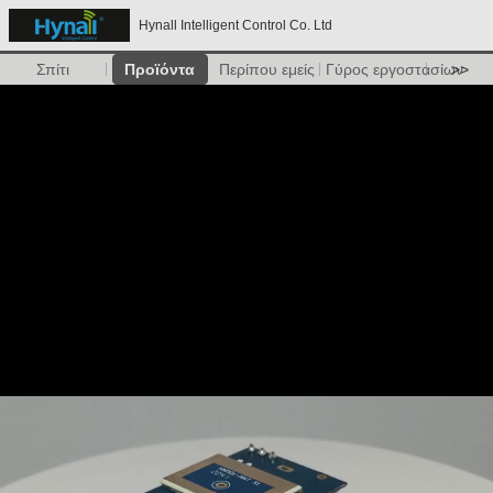
Hynall Intelligent Control Co. Ltd
Σπίτι
Προϊόντα
Περίπου εμείς
Γύρος εργοστασίων
>>