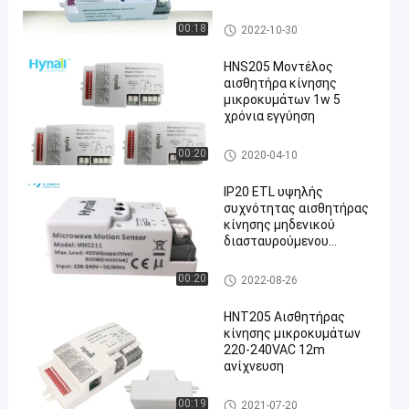
επαφής
Αισθητήρας κίνησης υψηλής
00:18
2022-10-30
συχνότητας
HNS205 Μοντέλος
αισθητήρα κίνησης
μικροκυμάτων 1w 5
χρόνια εγγύηση
en
Αισθητήρας κίνησης υψηλής
00:20
2020-04-10
συχνότητας
IP20 ETL υψηλής
συχνότητας αισθητήρας
κίνησης μηδενικού
διασταυρούμενου
σημείου HNS211
τηλεχειρισμός
Αισθητήρας κίνησης υψηλής
00:20
2022-08-26
συχνότητας
HNT205 Αισθητήρας
κίνησης μικροκυμάτων
220-240VAC 12m
ανίχνευση
Αισθητήρας κίνησης υψηλής
00:19
2021-07-20