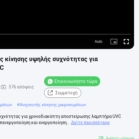
Auto
Picture-
Fullscre
in-
Picture
 κίνησης υψηλής συχνότητας για
VC
Επικοινωνήστε τώρα
576 απόψεις
Συμμετοχή
υμάτων
#
Ανιχνευτής κίνησης μικροκυμάτων
υχνότητας για χρονοδιακόπτη αποστείρωσης λαμπτήρα UVC
πενεργοποίηση και ενεργοποίηση...
Δείτε περισσότερα
Αφήστε μήνυμα