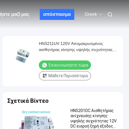
ήστε μαζί μας
απόσπασμα
Greek
HNS211UV 120V Απομακρυσμένος
αισθητήρας κίνησης υψηλής συχνότητας
για χρονοδιακόπτη αποστείρωσης
λαμπτήρα UVC
Επικοινωνήστε τώρα
Μάθετε Περισσότερα
Σχετικά Βίντεο
HNS201DC Αισθητήρας
ανίχνευσης κίνησης
υψηλής συχνότητας 12V
DC εισροή ξηρή έξοδος