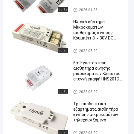
οροφής
διακόπτης αισθητήρα κίνηση
00:12
2026-01-26
ς μικροκυμάτων
Ηλιακό σύστημα
Μικροκυμάτων
αισθητήρας κίνησης
Κουμπέιτ 8 ~ 30V DC
είσοδος DIM λύση
διακόπτης αισθητήρα κίνηση
00:20
2022-05-20
ς μικροκυμάτων
6m Εγκατάσταση
αισθητήρα κίνησης
μικροκυμάτων Κλείστρο
στεγνή επαφή HNS201DC
DIP
διακόπτης αισθητήρα κίνηση
00:18
2022-08-29
ς μικροκυμάτων
Τρι-αποδεικτικά
εξαρτήματα αισθητήρα
κίνησης μικροκυμάτων
τηλεχειριζόμενο
διακόπτης αισθητήρα κίνηση
00:20
2022-05-20