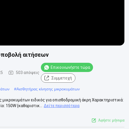
 υποβολή αιτήσεων
Επικοινωνήστε τώρα
25
503 απόψεις
Συμμετοχή
μάτων
#
Αισθητήρας κίνησης μικροκυμάτων
 μικροκυμάτων ειδικός για οπισθοδρομική άκρη Χαρακτηριστικά:
ο: 150W (καθαριστικ...
Δείτε περισσότερα
Αφήστε μήνυμα