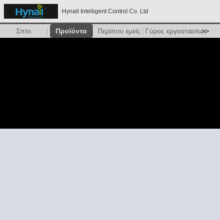
Hynall Intelligent Control Co. Ltd
Σπίτι
Προϊόντα
Περίπου εμείς
Γύρος εργοστασίων
>>