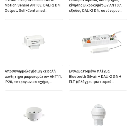
Fixture-Integrated Microwave
Ενσωματωμένος αισθητήρας
Motion Sensor ANT08, DALI-2 D4i
κίνησης μικροκυμάτων ANT07,
Output, Self-Contained
έξοδος DALI-2 D4i, αυτόνομος
"Application Controller", Compact
"ελεγκτής εφαρμογής", συμπαγές
Size, Round Shape, Ideal For Office
μέγεθος, τετραγωνικό σχήμα,
& Commercial Lighting
ιδανικό για φωτισμό γραφείων
(Αντικατάστατο για τα
και εμπορικών εγκαταστάσεων
ηλεκτρονικά συστήματα)
Αποσυναρμολογήσιμη κεφαλή
Ενσωματωμένο πλέγμα
αισθητήρα μικροκυμάτων ANT11,
Bluetooth Silvair + DALI-2 D4i +
IP20, τετραγωνικό σχήμα,
ELT ((Ελέγχου φωτισμού
σύνδεση PIN, για να λειτουργεί με
έκτακτης ανάγκης) One4all Power
συσκευές ρεύματος Hynall
Pack, ενσωματωμένη
((HNS213 / HNS213DL / HNB213DL-
τροφοδοσία ηλεκτρικής
ELT)
ενέργειας λεωφορείου DALI-2,
εργασία με αποσυναρμολογήσιμες
κεφαλές αισθητήρα Hynall
((ANT11/12/13/14)