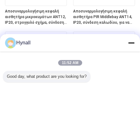
Αποσυναρμολογήσιμη κεφαλή
Αποσυναρμολογήσιμη κεφαλή
αισθητήρα μικροκυμάτων ANT12,
αισθητήρα PIR Middlebay ANT14,
IP20, στρογγυλό σχήμα, σύνδεση
IP20, σύνδεση καλωδίου, για να
PIN, για να λειτουργεί με
λειτουργεί με συσκευές
συσκευές ρεύματος Hynall
ρεύματος Hynall ((HNS213 /
((HNS213 / HNS213DL / HNB213DL-
HNS213DL / HNB213DL-ELT)
Hynall
ELT)
11:52 AM
Good day, what product are you looking for?
Αποσπώμενη κεφαλή αισθητήρα
Ενσωματωμένο πλέγμα
PIR Lowbay ANT13, IP20, Σύνδεση
Bluetooth Silvair + DALI-2 D4i +
καλωδίου, για εργασία με πακέτα
ELT ((Ελέγχου φωτισμού
Hynall Power (HNS213 / HNS213DL
έκτακτης ανάγκης) One4all Power
/ HNB213DL-ELT)
Pack, ενσωματωμένη
τροφοδοσία ηλεκτρικής
ενέργειας λεωφορείου DALI-2,
εργασία με αποσυναρμολογήσιμες
κεφαλές αισθητήρα Hynall
((ANT11/12/13/14)