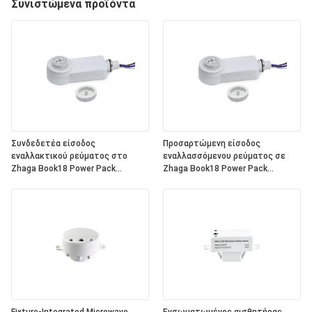
Συνιστώμενα προϊόντα
Συνδεδετέα είσοδος
Προσαρτώμενη είσοδος
εναλλακτικού ρεύματος στο
εναλλασσόμενου ρεύματος σε
Zhaga Book18 Power Pack
Zhaga Book18 Power Pack
HND150D, είσοδος 220 ~ 240VAC,
HND150V, Είσοδος 120~277VAC,
έξοδος DALI, ολοκληρωμένη
Σήμα μείωσης έντασης εξόδου
παροχή ενέργειας λεωφορείου
0~10V, με ρελέ στο εσωτερικό,
DALI-2 στο εσωτερικό, για να
για εργασία με όλες τις τυπικές
λειτουργεί με όλες τις τυπικές
κεφαλές αισθητήρων Zhaga
κεφαλές αισθητήρων Zhaga
Book18 0~10V. Αξιολόγηση IP65
Book18 DALI.