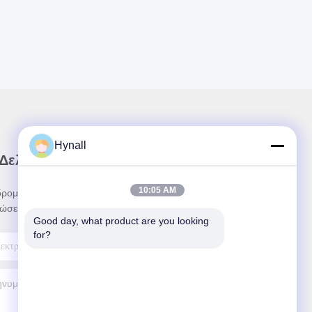
Hynall
 Δελτίο Ενημέρωσης
10:05 AM
ρομηθείτε στο ενημερωτικό μας δελτίο για
ώσεις και πολλά άλλα.
Good day, what product are you looking 
for?