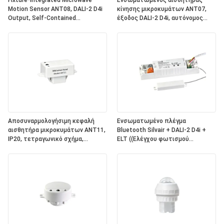
Fixture-Integrated Microwave
Ενσωματωμένος αισθητήρας
Motion Sensor ANT08, DALI-2 D4i
κίνησης μικροκυμάτων ANT07,
Output, Self-Contained
έξοδος DALI-2 D4i, αυτόνομος
"Application Controller", Compact
"ελεγκτής εφαρμογής", συμπαγές
Size, Round Shape, Ideal For Office
μέγεθος, τετραγωνικό σχήμα,
& Commercial Lighting
ιδανικό για φωτισμό γραφείων
(Αντικατάστατο για τα
και εμπορικών εγκαταστάσεων
ηλεκτρονικά συστήματα)
Αποσυναρμολογήσιμη κεφαλή
Ενσωματωμένο πλέγμα
αισθητήρα μικροκυμάτων ANT11,
Bluetooth Silvair + DALI-2 D4i +
IP20, τετραγωνικό σχήμα,
ELT ((Ελέγχου φωτισμού
σύνδεση PIN, για να λειτουργεί με
έκτακτης ανάγκης) One4all Power
συσκευές ρεύματος Hynall
Pack, ενσωματωμένη
((HNS213 / HNS213DL / HNB213DL-
τροφοδοσία ηλεκτρικής
ELT)
ενέργειας λεωφορείου DALI-2,
εργασία με αποσυναρμολογήσιμες
κεφαλές αισθητήρα Hynall
((ANT11/12/13/14)