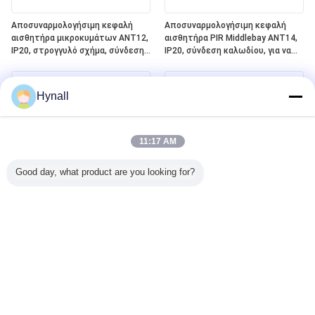
Αποσυναρμολογήσιμη κεφαλή
Αποσυναρμολογήσιμη κεφαλή
αισθητήρα μικροκυμάτων ANT12,
αισθητήρα PIR Middlebay ANT14,
IP20, στρογγυλό σχήμα, σύνδεση
IP20, σύνδεση καλωδίου, για να
PIN, για να λειτουργεί με
λειτουργεί με συσκευές
συσκευές ρεύματος Hynall
ρεύματος Hynall ((HNS213 /
((HNS213 / HNS213DL / HNB213DL-
HNS213DL / HNB213DL-ELT)
Hynall
ELT)
11:17 AM
Good day, what product are you looking for?
Αποσπώμενη κεφαλή αισθητήρα
Ενσωματωμένο πλέγμα
PIR Lowbay ANT13, IP20, Σύνδεση
Bluetooth Silvair + DALI-2 D4i +
καλωδίου, για εργασία με πακέτα
ELT ((Ελέγχου φωτισμού
Hynall Power (HNS213 / HNS213DL
έκτακτης ανάγκης) One4all Power
/ HNB213DL-ELT)
Pack, ενσωματωμένη
τροφοδοσία ηλεκτρικής
ενέργειας λεωφορείου DALI-2,
εργασία με αποσυναρμολογήσιμες
κεφαλές αισθητήρα Hynall
((ANT11/12/13/14)