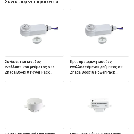
Συνιστώμενα προϊόντα
Συνδεδετέα είσοδος
Προσαρτώμενη είσοδος
εναλλακτικού ρεύματος στο
εναλλασσόμενου ρεύματος σε
Zhaga Book18 Power Pack
Zhaga Book18 Power Pack
HND150D, είσοδος 220 ~ 240VAC,
HND150V, Είσοδος 120~277VAC,
έξοδος DALI, ολοκληρωμένη
Σήμα μείωσης έντασης εξόδου
παροχή ενέργειας λεωφορείου
0~10V, με ρελέ στο εσωτερικό,
DALI-2 στο εσωτερικό, για να
για εργασία με όλες τις τυπικές
λειτουργεί με όλες τις τυπικές
κεφαλές αισθητήρων Zhaga
κεφαλές αισθητήρων Zhaga
Book18 0~10V. Αξιολόγηση IP65
Book18 DALI.