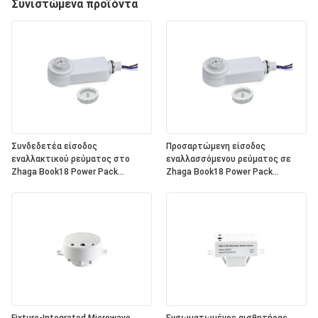
Συνιστώμενα προϊόντα
Συνδεδετέα είσοδος
Προσαρτώμενη είσοδος
εναλλακτικού ρεύματος στο
εναλλασσόμενου ρεύματος σε
Zhaga Book18 Power Pack
Zhaga Book18 Power Pack
HND150D, είσοδος 220 ~ 240VAC,
HND150V, Είσοδος 120~277VAC,
έξοδος DALI, ολοκληρωμένη
Σήμα μείωσης έντασης εξόδου
παροχή ενέργειας λεωφορείου
0~10V, με ρελέ στο εσωτερικό,
DALI-2 στο εσωτερικό, για να
για εργασία με όλες τις τυπικές
λειτουργεί με όλες τις τυπικές
κεφαλές αισθητήρων Zhaga
κεφαλές αισθητήρων Zhaga
Book18 0~10V. Αξιολόγηση IP65
Book18 DALI.