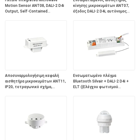
Fixture-Integrated Microwave
Ενσωματωμένος αισθητήρας
Motion Sensor ANT08, DALI-2 D4i
κίνησης μικροκυμάτων ANT07,
Output, Self-Contained
έξοδος DALI-2 D4i, αυτόνομος
"Application Controller", Compact
"ελεγκτής εφαρμογής", συμπαγές
Size, Round Shape, Ideal For Office
μέγεθος, τετραγωνικό σχήμα,
& Commercial Lighting
ιδανικό για φωτισμό γραφείων
(Αντικατάστατο για τα
και εμπορικών εγκαταστάσεων
ηλεκτρονικά συστήματα)
Αποσυναρμολογήσιμη κεφαλή
Ενσωματωμένο πλέγμα
αισθητήρα μικροκυμάτων ANT11,
Bluetooth Silvair + DALI-2 D4i +
IP20, τετραγωνικό σχήμα,
ELT ((Ελέγχου φωτισμού
σύνδεση PIN, για να λειτουργεί με
έκτακτης ανάγκης) One4all Power
συσκευές ρεύματος Hynall
Pack, ενσωματωμένη
((HNS213 / HNS213DL / HNB213DL-
τροφοδοσία ηλεκτρικής
ELT)
ενέργειας λεωφορείου DALI-2,
εργασία με αποσυναρμολογήσιμες
κεφαλές αισθητήρα Hynall
((ANT11/12/13/14)