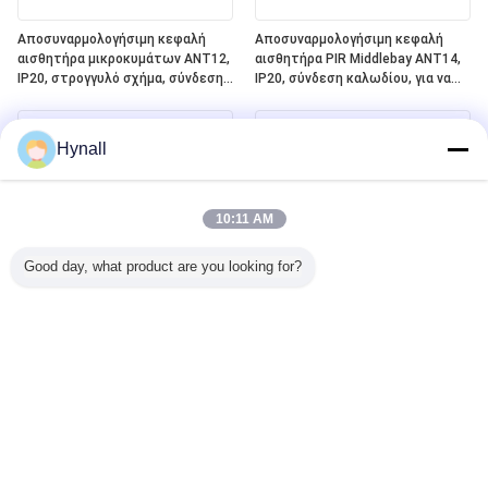
Αποσυναρμολογήσιμη κεφαλή
Αποσυναρμολογήσιμη κεφαλή
αισθητήρα μικροκυμάτων ANT12,
αισθητήρα PIR Middlebay ANT14,
IP20, στρογγυλό σχήμα, σύνδεση
IP20, σύνδεση καλωδίου, για να
PIN, για να λειτουργεί με
λειτουργεί με συσκευές
συσκευές ρεύματος Hynall
ρεύματος Hynall ((HNS213 /
((HNS213 / HNS213DL / HNB213DL-
HNS213DL / HNB213DL-ELT)
Hynall
ELT)
10:11 AM
Good day, what product are you looking for?
Αποσπώμενη κεφαλή αισθητήρα
Ενσωματωμένο πλέγμα
PIR Lowbay ANT13, IP20, Σύνδεση
Bluetooth Silvair + DALI-2 D4i +
καλωδίου, για εργασία με πακέτα
ELT ((Ελέγχου φωτισμού
Hynall Power (HNS213 / HNS213DL
έκτακτης ανάγκης) One4all Power
/ HNB213DL-ELT)
Pack, ενσωματωμένη
τροφοδοσία ηλεκτρικής
ενέργειας λεωφορείου DALI-2,
εργασία με αποσυναρμολογήσιμες
κεφαλές αισθητήρα Hynall
((ANT11/12/13/14)