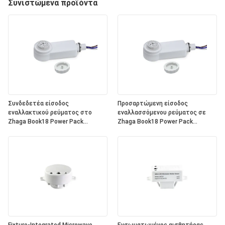
Συνιστώμενα προϊόντα
Συνδεδετέα είσοδος
Προσαρτώμενη είσοδος
εναλλακτικού ρεύματος στο
εναλλασσόμενου ρεύματος σε
Zhaga Book18 Power Pack
Zhaga Book18 Power Pack
HND150D, είσοδος 220 ~ 240VAC,
HND150V, Είσοδος 120~277VAC,
έξοδος DALI, ολοκληρωμένη
Σήμα μείωσης έντασης εξόδου
παροχή ενέργειας λεωφορείου
0~10V, με ρελέ στο εσωτερικό,
DALI-2 στο εσωτερικό, για να
για εργασία με όλες τις τυπικές
λειτουργεί με όλες τις τυπικές
κεφαλές αισθητήρων Zhaga
κεφαλές αισθητήρων Zhaga
Book18 0~10V. Αξιολόγηση IP65
Book18 DALI.