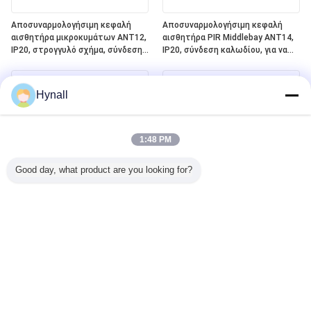
Αποσυναρμολογήσιμη κεφαλή
Αποσυναρμολογήσιμη κεφαλή
αισθητήρα μικροκυμάτων ANT12,
αισθητήρα PIR Middlebay ANT14,
IP20, στρογγυλό σχήμα, σύνδεση
IP20, σύνδεση καλωδίου, για να
PIN, για να λειτουργεί με
λειτουργεί με συσκευές
συσκευές ρεύματος Hynall
ρεύματος Hynall ((HNS213 /
((HNS213 / HNS213DL / HNB213DL-
HNS213DL / HNB213DL-ELT)
Hynall
ELT)
1:48 PM
Good day, what product are you looking for?
Αποσπώμενη κεφαλή αισθητήρα
Ενσωματωμένο πλέγμα
PIR Lowbay ANT13, IP20, Σύνδεση
Bluetooth Silvair + DALI-2 D4i +
καλωδίου, για εργασία με πακέτα
ELT ((Ελέγχου φωτισμού
Hynall Power (HNS213 / HNS213DL
έκτακτης ανάγκης) One4all Power
/ HNB213DL-ELT)
Pack, ενσωματωμένη
τροφοδοσία ηλεκτρικής
ενέργειας λεωφορείου DALI-2,
εργασία με αποσυναρμολογήσιμες
κεφαλές αισθητήρα Hynall
((ANT11/12/13/14)