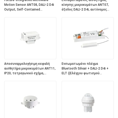
Fixture-Integrated Microwave
Ενσωματωμένος αισθητήρας
Motion Sensor ANT08, DALI-2 D4i
κίνησης μικροκυμάτων ANT07,
Output, Self-Contained
έξοδος DALI-2 D4i, αυτόνομος
"Application Controller", Compact
"ελεγκτής εφαρμογής", συμπαγές
Size, Round Shape, Ideal For Office
μέγεθος, τετραγωνικό σχήμα,
& Commercial Lighting
ιδανικό για φωτισμό γραφείων
(Αντικατάστατο για τα
και εμπορικών εγκαταστάσεων
ηλεκτρονικά συστήματα)
Αποσυναρμολογήσιμη κεφαλή
Ενσωματωμένο πλέγμα
αισθητήρα μικροκυμάτων ANT11,
Bluetooth Silvair + DALI-2 D4i +
IP20, τετραγωνικό σχήμα,
ELT ((Ελέγχου φωτισμού
σύνδεση PIN, για να λειτουργεί με
έκτακτης ανάγκης) One4all Power
συσκευές ρεύματος Hynall
Pack, ενσωματωμένη
((HNS213 / HNS213DL / HNB213DL-
τροφοδοσία ηλεκτρικής
ELT)
ενέργειας λεωφορείου DALI-2,
εργασία με αποσυναρμολογήσιμες
κεφαλές αισθητήρα Hynall
((ANT11/12/13/14)